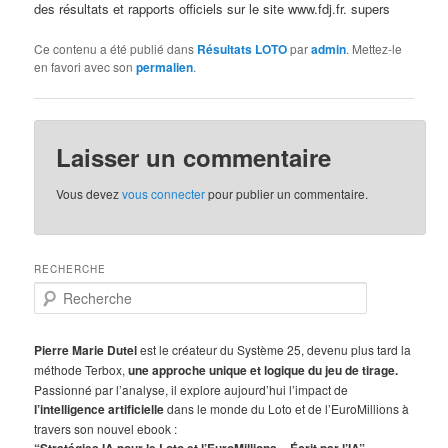
des résultats et rapports officiels sur le site www.fdj.fr. supers
Ce contenu a été publié dans
Résultats LOTO
par
admin
. Mettez-le
en favori avec son
permalien
.
Laisser un commentaire
Vous devez
vous connecter
pour publier un commentaire.
RECHERCHE
R
e
c
h
Pierre Marie Dutel
est le créateur du Système 25, devenu plus tard la
e
méthode Terbox,
une approche unique et logique du jeu de tirage.
r
Passionné par l’analyse, il explore aujourd’hui l’impact de
c
l’intelligence artificielle
dans le monde du Loto et de l’EuroMillions à
h
travers son nouvel ebook :
e