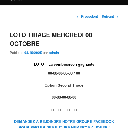
principal
Navigation
←
Précédent
Suivant
→
des
articles
LOTO TIRAGE MERCREDI 08
OCTOBRE
Publié le
08/10/2025
par
admin
LOTO – La combinaison gagnante
00-00-00-00-00 /
00
Option Second Tirage
00-00-00-00-00
++++++++++++++
DEMANDEZ A REJOINDRE NOTRE GROUPE FACEBOOK
POUR PARLER DES FUTURS NUMEROS A JOUER !