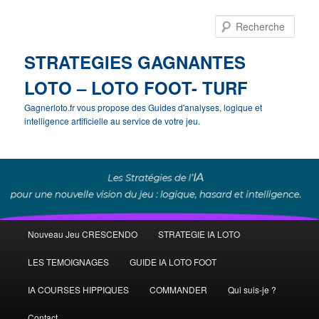
Rech
STRATEGIES GAGNANTES
LOTO – LOTO FOOT- TURF
Gagnerloto.fr vous propose des Guides d'analyses, logique et
intelligence artificielle au service de votre jeu.
Menu
Nouveau Jeu CRESCENDO
STRATEGIE IA LOTO
Aller
principal
LES TEMOIGNAGES
GUIDE IA LOTO FOOT
au
IA COURSES HIPPIQUES
COMMANDER
Qui suis-je ?
contenu
Contact