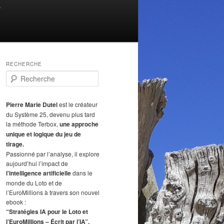
T
RECHERCHE
R
e
c
h
Pierre Marie Dutel
est le créateur
e
du Système 25, devenu plus tard
r
la méthode Terbox,
une approche
c
unique et logique du jeu de
h
tirage.
e
Passionné par l’analyse, il explore
aujourd’hui l’impact de
l’intelligence artificielle
dans le
monde du Loto et de
l’EuroMillions à travers son nouvel
ebook :
“Stratégies IA pour le Loto et
l’EuroMillions – Écrit par l’IA”.