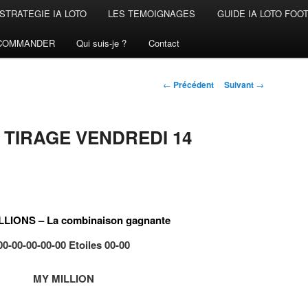
STRATEGIE IA LOTO
LES TEMOIGNAGES
GUIDE IA LOTO FOO
COMMANDER
Qui suis-je ?
Contact
Navigation
←
Précédent
Suivant
→
des
articles
 TIRAGE VENDREDI 14
LIONS – La combinaison gagnante
00-00-00-00-00 Etoiles 00-00
MY MILLION