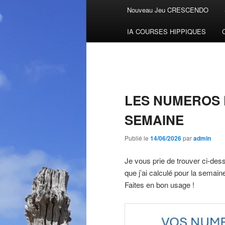
Menu
Nouveau Jeu CRESCENDO
Aller
principal
IA COURSES HIPPIQUES
au
contenu
principal
LES NUMEROS 
SEMAINE
Publié le
14/06/2026
par
admin
Je vous prie de trouver ci-des
que j’ai calculé pour la semaine
Faites en bon usage !