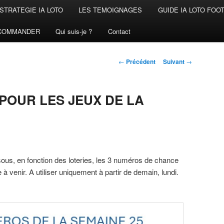
STRATEGIE IA LOTO
LES TEMOIGNAGES
GUIDE IA LOTO FOO
COMMANDER
Qui suis-je ?
Contact
Navigation
←
Précédent
Suivant
→
des
articles
POUR LES JEUX DE LA
sous, en fonction des loteries, les 3 numéros de chance
 à venir. A utiliser uniquement à partir de demain, lundi.