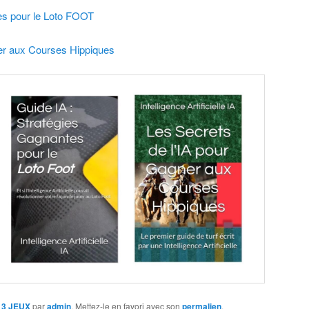
es pour le Loto FOOT
ner aux Courses Hippiques
3 JEUX
par
admin
. Mettez-le en favori avec son
permalien
.