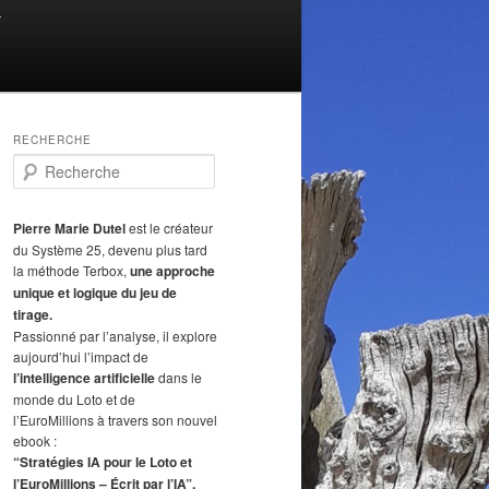
T
RECHERCHE
R
e
c
h
Pierre Marie Dutel
est le créateur
e
du Système 25, devenu plus tard
r
la méthode Terbox,
une approche
c
unique et logique du jeu de
h
tirage.
e
Passionné par l’analyse, il explore
aujourd’hui l’impact de
l’intelligence artificielle
dans le
monde du Loto et de
l’EuroMillions à travers son nouvel
ebook :
“Stratégies IA pour le Loto et
l’EuroMillions – Écrit par l’IA”.