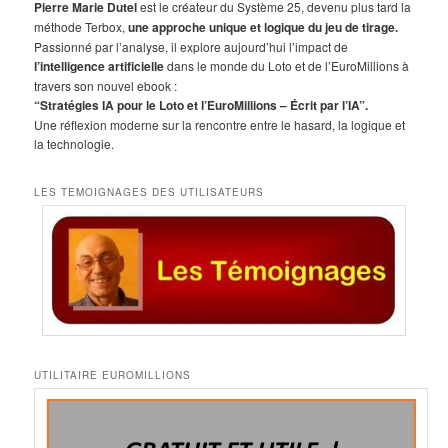
h
Pierre Marie Dutel
est le créateur du Système 25, devenu plus tard la
e
méthode Terbox,
une approche unique et logique du jeu de tirage.
r
Passionné par l’analyse, il explore aujourd’hui l’impact de
c
l’intelligence artificielle
dans le monde du Loto et de l’EuroMillions à
h
travers son nouvel ebook :
e
“Stratégies IA pour le Loto et l’EuroMillions – Écrit par l’IA”.
Une réflexion moderne sur la rencontre entre le hasard, la logique et
la technologie.
LES TEMOIGNAGES DES UTILISATEURS
UTILITAIRE EUROMILLIONS