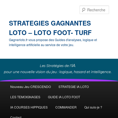
Rech
STRATEGIES GAGNANTES
LOTO – LOTO FOOT- TURF
Gagnerloto.fr vous propose des Guides d'analyses, logique et
intelligence artificielle au service de votre jeu.
Menu
Nouveau Jeu CRESCENDO
STRATEGIE IA LOTO
Aller
principal
LES TEMOIGNAGES
GUIDE IA LOTO FOOT
au
IA COURSES HIPPIQUES
COMMANDER
Qui suis-je ?
contenu
Contact