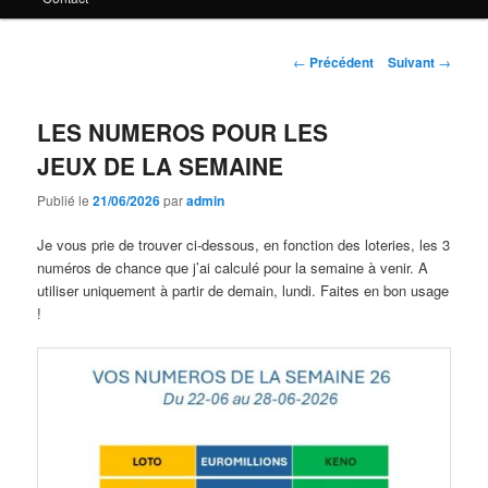
principal
Navigation
←
Précédent
Suivant
→
des
articles
LES NUMEROS POUR LES
JEUX DE LA SEMAINE
Publié le
21/06/2026
par
admin
Je vous prie de trouver ci-dessous, en fonction des loteries, les 3
numéros de chance que j’ai calculé pour la semaine à venir. A
utiliser uniquement à partir de demain, lundi. Faites en bon usage
!