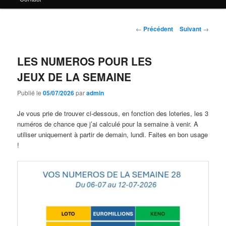
principal
Navigation
←
Précédent
Suivant
→
des
articles
LES NUMEROS POUR LES
JEUX DE LA SEMAINE
Publié le
05/07/2026
par
admin
Je vous prie de trouver ci-dessous, en fonction des loteries, les 3
numéros de chance que j’ai calculé pour la semaine à venir. A
utiliser uniquement à partir de demain, lundi. Faites en bon usage
!