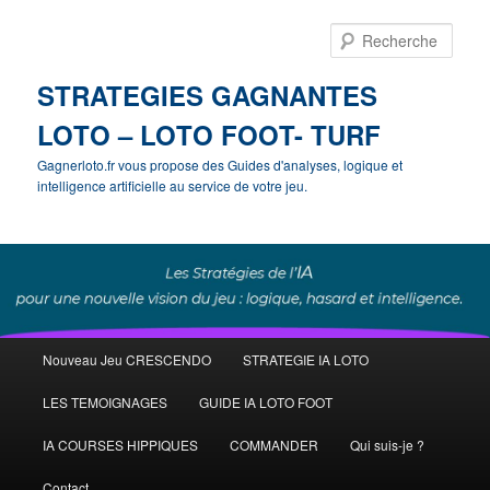
Rech
STRATEGIES GAGNANTES
LOTO – LOTO FOOT- TURF
Gagnerloto.fr vous propose des Guides d'analyses, logique et
intelligence artificielle au service de votre jeu.
Menu
Nouveau Jeu CRESCENDO
STRATEGIE IA LOTO
Aller
principal
LES TEMOIGNAGES
GUIDE IA LOTO FOOT
au
IA COURSES HIPPIQUES
COMMANDER
Qui suis-je ?
contenu
Contact