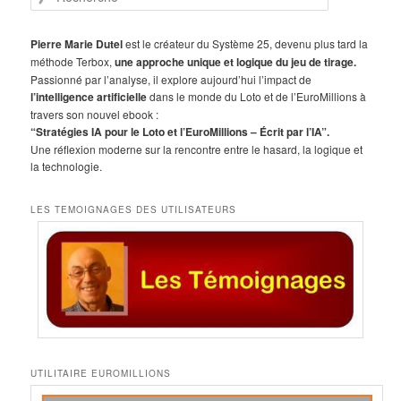
e
c
h
Pierre Marie Dutel
est le créateur du Système 25, devenu plus tard la
e
méthode Terbox,
une approche unique et logique du jeu de tirage.
r
Passionné par l’analyse, il explore aujourd’hui l’impact de
c
l’intelligence artificielle
dans le monde du Loto et de l’EuroMillions à
h
travers son nouvel ebook :
e
“Stratégies IA pour le Loto et l’EuroMillions – Écrit par l’IA”.
Une réflexion moderne sur la rencontre entre le hasard, la logique et
la technologie.
LES TEMOIGNAGES DES UTILISATEURS
UTILITAIRE EUROMILLIONS