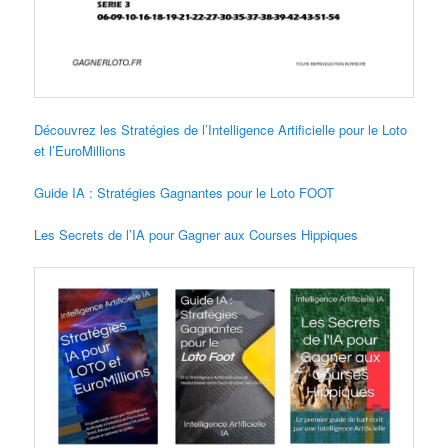
Découvrez les Stratégies de l’Intelligence Artificielle pour le Loto
et l’EuroMillions
Guide IA : Stratégies Gagnantes pour le Loto FOOT
Les Secrets de l’IA pour Gagner aux Courses Hippiques