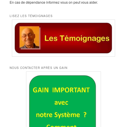
En cas de dépendance informez vous on peut vous aider.
LISEZ LES TÉMOIGNAGES
NOUS CONTACTER APRÈS UN GAIN