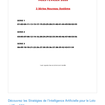
Découvrez les Stratégies de l’Intelligence Artificielle pour le Loto