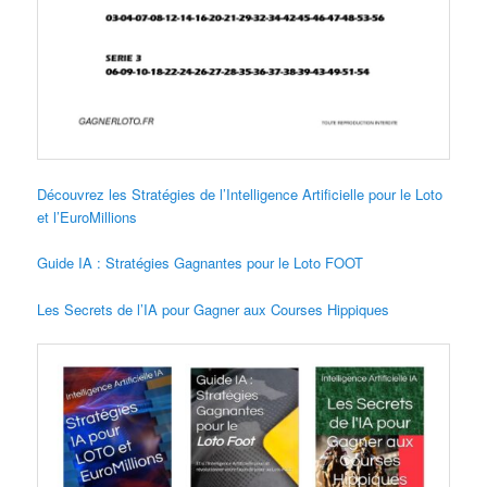
Découvrez les Stratégies de l’Intelligence Artificielle pour le Loto
et l’EuroMillions
Guide IA : Stratégies Gagnantes pour le Loto FOOT
Les Secrets de l’IA pour Gagner aux Courses Hippiques