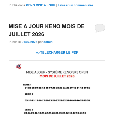
Publié dans
KENO MISE A JOUR
|
Laisser un commentaire
MISE A JOUR KENO MOIS DE
JUILLET 2026
Publié le
01/07/2026
par
admin
=>TELECHARGER LE PDF