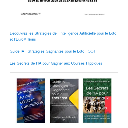
Découvrez les Stratégies de l’Intelligence Artificielle pour le Loto
et l’EuroMillions
Guide IA : Stratégies Gagnantes pour le Loto FOOT
Les Secrets de l’IA pour Gagner aux Courses Hippiques