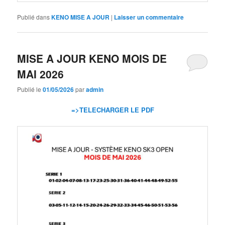
Publié dans
KENO MISE A JOUR
|
Laisser un commentaire
MISE A JOUR KENO MOIS DE
MAI 2026
Publié le
01/05/2026
par
admin
=>TELECHARGER LE PDF