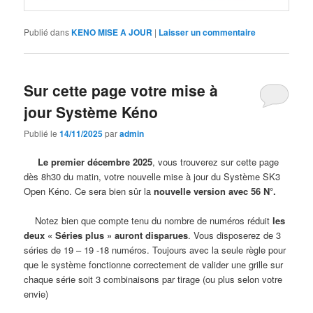
Publié dans
KENO MISE A JOUR
|
Laisser un commentaire
Sur cette page votre mise à
jour Système Kéno
Publié le
14/11/2025
par
admin
Le premier décembre 2025
, vous trouverez sur cette page
dès 8h30 du matin, votre nouvelle mise à jour du Système SK3
Open Kéno. Ce sera bien sûr la
nouvelle version avec 56 N°.
Notez bien que compte tenu du nombre de numéros réduit
les
deux « Séries plus » auront disparues
. Vous disposerez de 3
séries de 19 – 19 -18 numéros. Toujours avec la seule règle pour
que le système fonctionne correctement de valider une grille sur
chaque série soit 3 combinaisons par tirage (ou plus selon votre
envie)