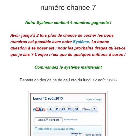
numéro chance 7
Notre Système contient 4 numéros gagnants !
Avoir jusqu’à 2 fois plus de chance de cocher les bons
numéros est possible avec notre
Système
. La bonne
question à se poser est : pour les prochains tirages qu’est-ce
que je fais ? L’enjeu n’est que de quelques millions d’euros !
Commandez le système maintenant
Répartition des gains de ce Loto du lundi 12 août 12/08