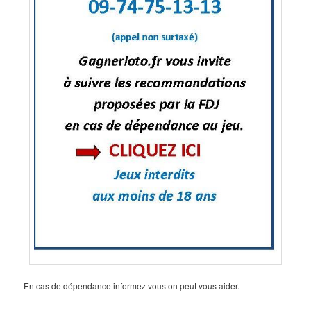
En cas de dépendance informez vous on peut vous aider.