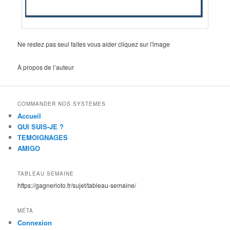
Ne restez pas seul faites vous aider cliquez sur l'image
À propos de l’auteur
COMMANDER NOS SYSTEMES
Accueil
QUI SUIS-JE ?
TEMOIGNAGES
AMIGO
TABLEAU SEMAINE
https://gagnerloto.fr/sujet/tableau-semaine/
MÉTA
Connexion