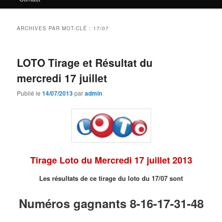
principal
secondaire
ARCHIVES PAR MOT-CLÉ :
17/07
LOTO Tirage et Résultat du
mercredi 17 juillet
Publié le
14/07/2013
par
admin
Tirage Loto du Mercredi 17 juillet 2013
Les résultats de ce tirage du loto du 17/07 sont
Numéros gagnants 8-16-17-31-48