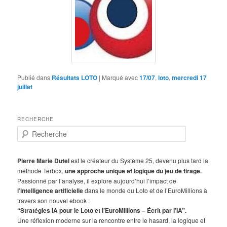
Publié dans
Résultats LOTO
|
Marqué avec
17/07
,
loto
,
mercredi 17
juillet
RECHERCHE
R
e
c
h
Pierre Marie Dutel
est le créateur du Système 25, devenu plus tard la
e
méthode Terbox,
une approche unique et logique du jeu de tirage.
r
Passionné par l’analyse, il explore aujourd’hui l’impact de
c
l’intelligence artificielle
dans le monde du Loto et de l’EuroMillions à
h
travers son nouvel ebook :
e
“Stratégies IA pour le Loto et l’EuroMillions – Écrit par l’IA”.
Une réflexion moderne sur la rencontre entre le hasard, la logique et