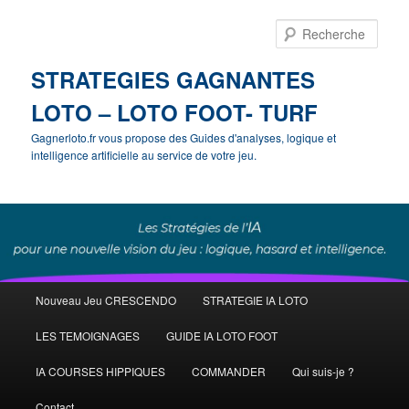
Rech
STRATEGIES GAGNANTES
LOTO – LOTO FOOT- TURF
Gagnerloto.fr vous propose des Guides d'analyses, logique et
intelligence artificielle au service de votre jeu.
Menu
Nouveau Jeu CRESCENDO
STRATEGIE IA LOTO
Aller
Aller
principal
LES TEMOIGNAGES
GUIDE IA LOTO FOOT
au
au
IA COURSES HIPPIQUES
COMMANDER
Qui suis-je ?
contenu
contenu
Contact