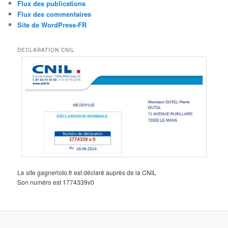
Flux des publications
Flux des commentaires
Site de WordPress-FR
DECLARATION CNIL
Le site gagnerloto.fr est déclaré auprès de la CNIL
Son numéro est 1774339v0