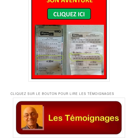
CLIQUEZ SUR LE BOUTON POUR LIRE LES TÉMOIGNAGES