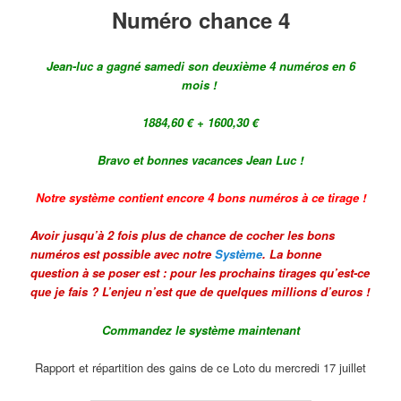
Numéro chance 4
Jean-luc a gagné samedi son deuxième 4 numéros en 6
mois !
1884,60 € + 1600,30 €
Bravo et bonnes vacances Jean Luc !
Notre système contient encore 4 bons numéros à ce tirage !
Avoir jusqu’à 2 fois plus de chance de cocher les bons
numéros est possible avec notre
Système
. La bonne
question à se poser est : pour les prochains tirages qu’est-ce
que je fais ? L’enjeu n’est que de quelques millions d’euros !
Commandez le système maintenant
Rapport et répartition des gains de ce Loto du mercredi 17 juillet