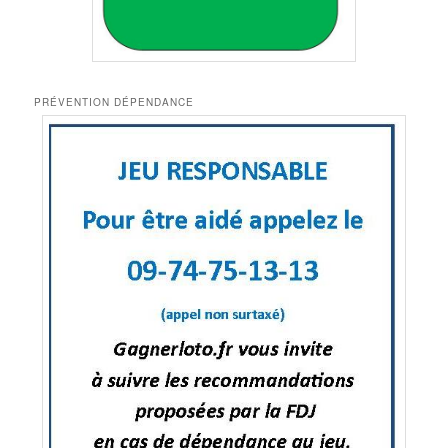
PRÉVENTION DÉPENDANCE