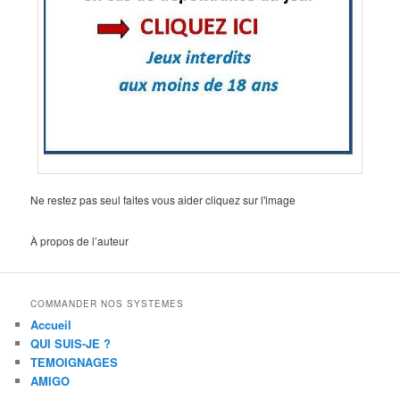
Ne restez pas seul faites vous aider cliquez sur l'image
À propos de l’auteur
COMMANDER NOS SYSTEMES
Accueil
QUI SUIS-JE ?
TEMOIGNAGES
AMIGO