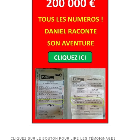
CLIQUEZ SUR LE BOUTON POUR LIRE LES TÉMOIGNAGES