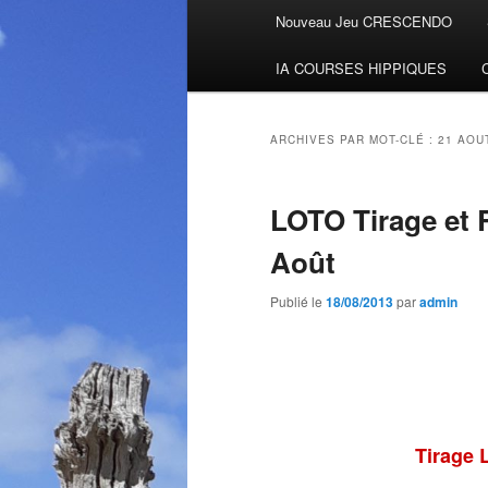
Menu
Nouveau Jeu CRESCENDO
Aller
Aller
principal
IA COURSES HIPPIQUES
au
au
contenu
contenu
ARCHIVES PAR MOT-CLÉ :
21 AOU
principal
secondaire
LOTO Tirage et 
Août
Publié le
18/08/2013
par
admin
Tirage 