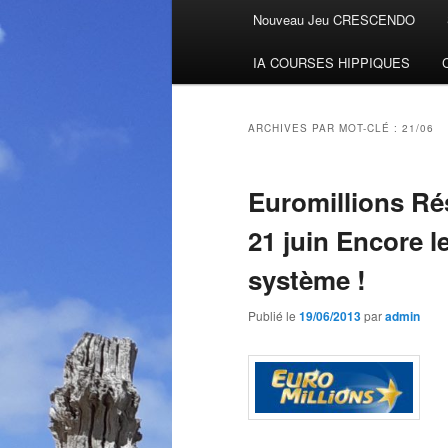
Menu
Nouveau Jeu CRESCENDO
Aller
Aller
principal
IA COURSES HIPPIQUES
au
au
contenu
contenu
ARCHIVES PAR MOT-CLÉ :
21/06
principal
secondaire
Euromillions Ré
21 juin Encore 
système !
Publié le
19/06/2013
par
admin