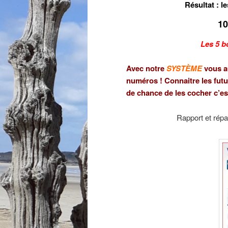
Résultat : l
10
Les 5 b
Avec notre
SYSTÈME
vous a
numéros ! Connaitre les fut
de chance de les cocher c’es
Rapport et répar