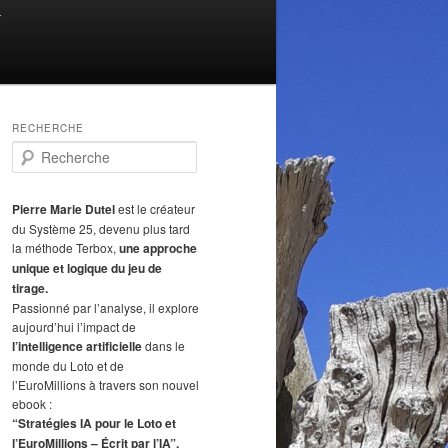
T
RECHERCHE
R
e
c
h
Pierre Marie Dutel
est le créateur
e
du Système 25, devenu plus tard
r
la méthode Terbox,
une approche
c
unique et logique du jeu de
h
tirage.
e
Passionné par l’analyse, il explore
aujourd’hui l’impact de
l’intelligence artificielle
dans le
monde du Loto et de
l’EuroMillions à travers son nouvel
ebook :
“Stratégies IA pour le Loto et
l’EuroMillions – Écrit par l’IA”.