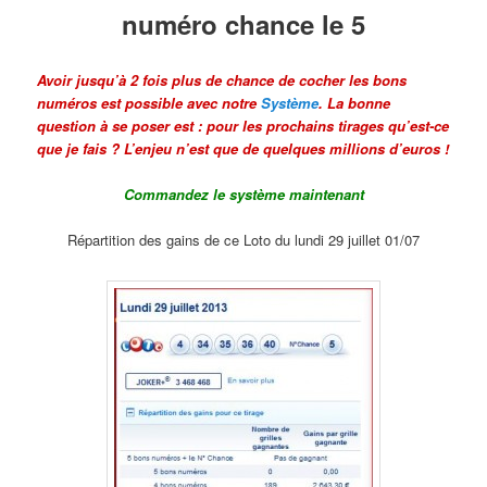
numéro chance le 5
Avoir jusqu’à 2 fois plus de chance de cocher les bons
numéros est possible avec notre
Système
. La bonne
question à se poser est : pour les prochains tirages qu’est-ce
que je fais ? L’enjeu n’est que de quelques millions d’euros !
Commandez le système maintenant
Répartition des gains de ce Loto du lundi 29 juillet 01/07