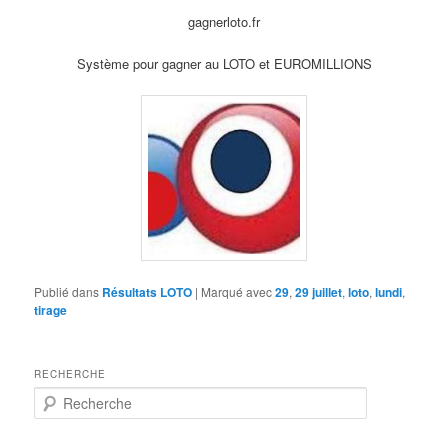
gagnerloto.fr
Système pour gagner au LOTO et EUROMILLIONS
Publié dans
Résultats LOTO
|
Marqué avec
29
,
29 juillet
,
loto
,
lundi
,
tirage
RECHERCHE
R
e
c