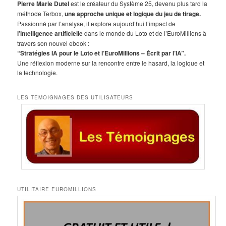
h
Pierre Marie Dutel
est le créateur du Système 25, devenu plus tard la
e
méthode Terbox,
une approche unique et logique du jeu de tirage.
r
Passionné par l’analyse, il explore aujourd’hui l’impact de
c
l’intelligence artificielle
dans le monde du Loto et de l’EuroMillions à
h
travers son nouvel ebook :
e
“Stratégies IA pour le Loto et l’EuroMillions – Écrit par l’IA”.
Une réflexion moderne sur la rencontre entre le hasard, la logique et
la technologie.
LES TEMOIGNAGES DES UTILISATEURS
UTILITAIRE EUROMILLIONS