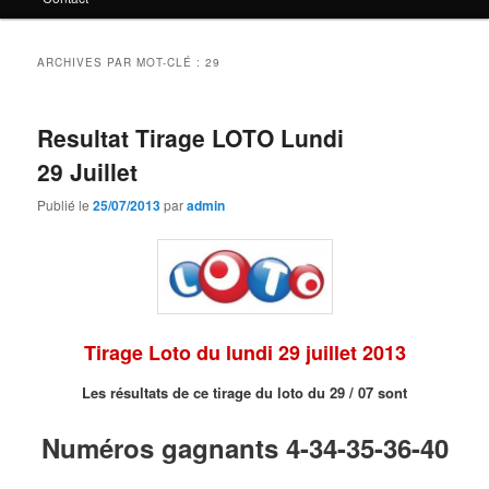
principal
secondaire
ARCHIVES PAR MOT-CLÉ :
29
Resultat Tirage LOTO Lundi
29 Juillet
Publié le
25/07/2013
par
admin
Tirage Loto du lundi 29 juillet 2013
Les résultats de ce tirage du loto du 29 / 07 sont
Numéros gagnants 4-34-35-36-40