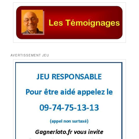
AVERTISSEMENT JEU