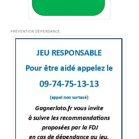
PRÉVENTION DÉPENDANCE