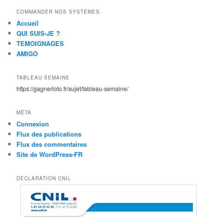
COMMANDER NOS SYSTEMES
Accueil
QUI SUIS-JE ?
TEMOIGNAGES
AMIGO
TABLEAU SEMAINE
https://gagnerloto.fr/sujet/tableau-semaine/
MÉTA
Connexion
Flux des publications
Flux des commentaires
Site de WordPress-FR
DECLARATION CNIL