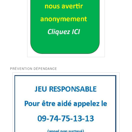
PRÉVENTION DÉPENDANCE