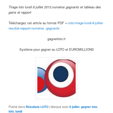
Tirage loto lundi 8 juillet 2013,numéros gagnants et tableau des
gains et rapport
Téléchargez cet article au format PDF =>
loto-tirage-lundi-8-juillet-
resultat-rapport-numéros -gagnants
gagnerloto.fr
Système pour gagner au LOTO et EUROMILLIONS
Publié dans
Résultats LOTO
|
Marqué avec
8 juillet
,
gagner loto
,
loto
,
lundi