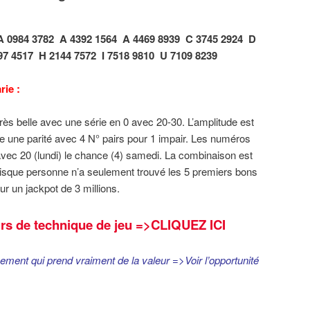
A 0984 3782
A 4392 1564
A 4469 8939
C 3745 2924
D
97 4517
H 2144 7572
I 7518 9810
U 7109 8239
rie :
ès belle avec une série en 0 avec 20-30. L’amplitude est
 une parité avec 4 N° pairs pour 1 impair. Les numéros
vec 20 (lundi) le chance (4) samedi. La combinaison est
puisque personne n’a seulement trouvé les 5 premiers bons
 un jackpot de 3 millions.
rs de technique de jeu
=>CLIQUEZ ICI
cement qui prend vraiment de la valeur =>Voir l’opportunité