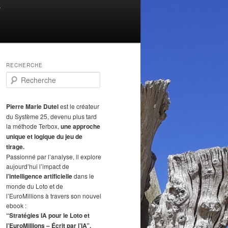
T
RECHERCHE
R
e
c
h
Pierre Marie Dutel
est le créateur
e
du Système 25, devenu plus tard
r
la méthode Terbox,
une approche
c
unique et logique du jeu de
h
tirage.
e
Passionné par l’analyse, il explore
aujourd’hui l’impact de
l’intelligence artificielle
dans le
monde du Loto et de
l’EuroMillions à travers son nouvel
ebook :
“Stratégies IA pour le Loto et
l’EuroMillions – Écrit par l’IA”.