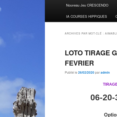
Menu
Nouveau Jeu CRESCENDO
Aller
Aller
principal
IA COURSES HIPPIQUES
au
au
contenu
contenu
ARCHIVES PAR MOT-CLÉ :
AIMABL
principal
secondaire
LOTO TIRAGE 
FEVRIER
Publié le
26/02/2020
par
admin
TIRAGE
06-20-
Optio