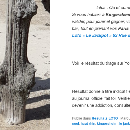
Infos : Ou et com
Si vous habitez à
Kingershei
valider,
pour jouer et gagner, v
bar) tout en prenant vos
Paris
Loto « Le Jackpot » 63 Rue 
Voir le résultat du tirage sur Y
Résultat donné à titre indicatif 
au journal officiel fait foi. Vé
devenir une addiction, consulte
Publié dans
Résultats LOTO
|
Marqu
cool
,
haut rhin
,
kingersheim
,
le jac