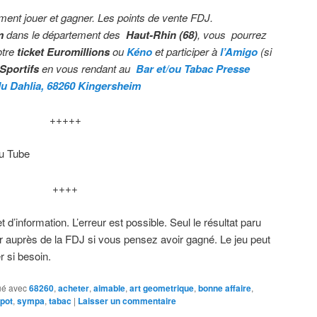
ment jouer et gagner. Les points de vente FDJ.
m
dans le département des
Haut-Rhin (68)
, vous pourrez
otre
ticket Euromillions
ou
Kéno
et participer à
l’Amigo
(si
 Sportifs
en vous rendant au
Bar et/ou Taba
c Presse
du Dahlia, 68260 Kingersheim
+++++
ou Tube
++++
et d’information. L’erreur est possible. Seul le résultat paru
rifier auprès de la FDJ si vous pensez avoir gagné. Le jeu peut
r si besoin.
é avec
68260
,
acheter
,
aimable
,
art geometrique
,
bonne affaire
,
kpot
,
sympa
,
tabac
|
Laisser un commentaire