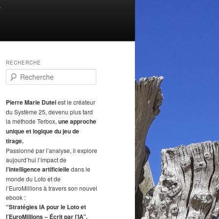
T
RECHERCHE
R
e
c
h
Pierre Marie Dutel
est le créateur
e
du Système 25, devenu plus tard
r
la méthode Terbox,
une approche
c
unique et logique du jeu de
h
tirage.
e
Passionné par l’analyse, il explore
aujourd’hui l’impact de
l’intelligence artificielle
dans le
monde du Loto et de
l’EuroMillions à travers son nouvel
ebook :
“Stratégies IA pour le Loto et
l’EuroMillions – Écrit par l’IA”.