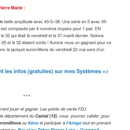
ierre Marie :
e belle amplitude avec 43-5=38. Une série en 5 avec 05-
té est composée par 4 numéros impairs pour 1 pair. EN
 32 qui était là vendredi et le 37 mardi dernier. Notons
 25 et le 32 étaient sortis ! Aurons nous un gagnant pour ce
nc le jackpot euromillions du vendredi 22 mai sera d’un
 les infos (gratuites) sur mes Systèmes =>
+++
ment jouer et gagner. Les points de vente FDJ.
le département du
Cantal
(15)
, vous pourrez valider ,pour
uromillions
ou
Kéno
et participer à
l’Amigo
tout en prenant
ndant au
Bar et/ou Tabac Presse Loto « Gramond