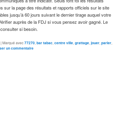
muniqués à titre indicatif. Seuls font foi les résultats
s sur la page des résultats et rapports officiels sur le site
bles jusqu’à 60 jours suivant le dernier tirage auquel votre
.Vérifier auprès de la FDJ si vous pensez avoir gagné. Le
 consulter si besoin.
|
Marqué avec
77270
,
bar tabac
,
centre ville
,
grattage
,
jouer
,
parier
,
ser un commentaire