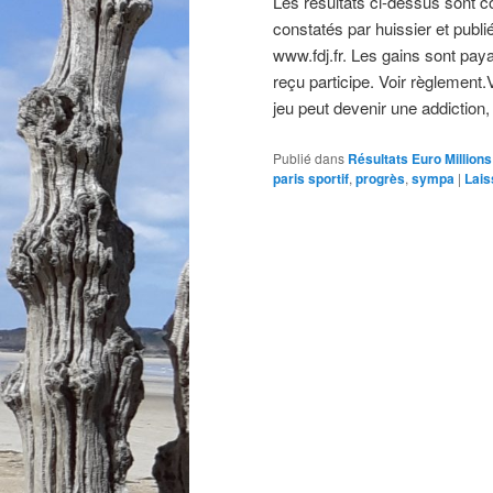
Les résultats ci-dessus sont com
constatés par huissier et publié
www.fdj.fr. Les gains sont paya
reçu participe. Voir règlement
jeu peut devenir une addiction,
Publié dans
Résultats Euro Millions
paris sportif
,
progrès
,
sympa
|
Lais