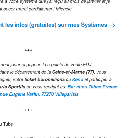
e à votre système que j’ai reçu au mois de janvier et je
annoncer merci cordialement Michèle
 les infos (gratuites) sur mes Systèmes =>
+++
ment jouer et gagner. Les points de vente FDJ.
dans le département de la
Seine-et-Marne (77)
, vous
gagner, votre
ticket Euromillions
ou
Kéno
et participer à
ris Sportifs
en vous rendant au
Bar et/ou Tabac Presse
ue Eugène Varlin, 77270 Villeparisis
+++++
ou Tube