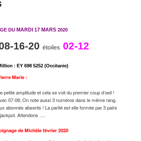
S
AGE DU
MARDI 17 MARS
2020
-08-16-20
02-12
étoiles
illion
: EY 698 5252 (Occitanie)
ierre Marie :
petite amplitude et cela se voit du premier coup d’oeil !
avec 07-08; On note aussi 3 numéros dans le même rang.
 abonnés absents ! La parité est elle formée par 3 pairs
u jackpot. Attendons ….
oignage
de Michèle février 2020