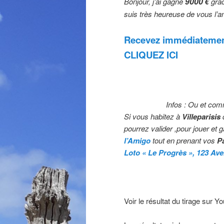
9000
Bonjour, j’ai gagné
€
grâc
suis très heureuse de vous l’
Recevez immédiatement
CLIQUEZ ICI
Infos : Ou et com
Si vous habitez à
Villeparisis
pourrez valider ,pour jouer et 
l’Amigo
tout en prenant vos
Pa
Loto « Le Progrès »,
123 Aven
Voir le résultat du tirage sur Y