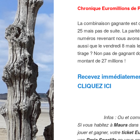
Chronique Euromillions de P
La combinaison gagnante est d
25 mais pas de suite. La pari
numéros revenant nous avons le
aussi que le vendredi 8 mais le
tirage ? Non pas de gagnant do
montant de 27 millions !
Recevez immédiatement
CLIQUEZ ICI
Infos : Ou et com
Si vous habitez à
Maurs
dans 
jouer et gagner, votre
ticket E
vos
Paris Sportifs
en vous re