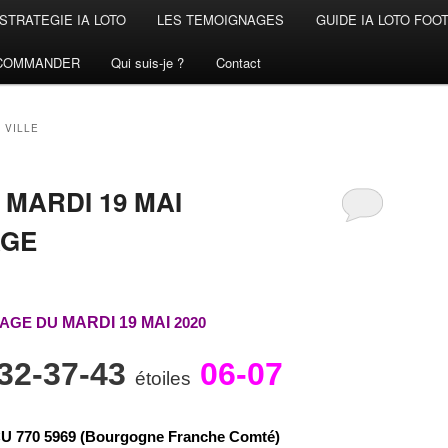
STRATEGIE IA LOTO
LES TEMOIGNAGES
GUIDE IA LOTO FOO
COMMANDER
Qui suis-je ?
Contact
 VILLE
MARDI 19 MAI
AGE
RAGE DU
MARDI 19 MAI
2020
-32-37-43
06-07
étoiles
C
U
7
7
0
5
9
6
9 (Bourgogne Franche Comté)