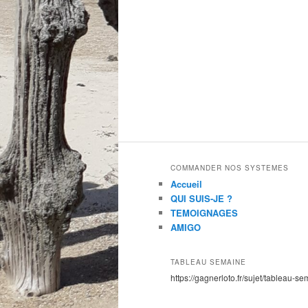
COMMANDER NOS SYSTEMES
Accueil
QUI SUIS-JE ?
TEMOIGNAGES
AMIGO
TABLEAU SEMAINE
https://gagnerloto.fr/sujet/tableau-se