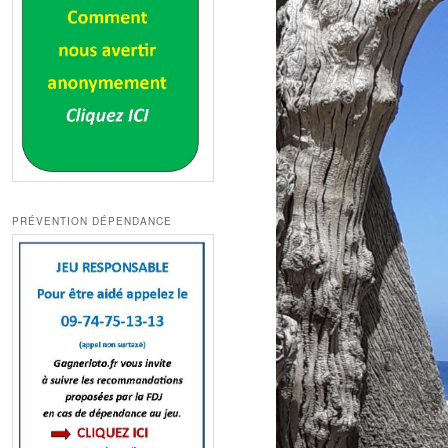
PRÉVENTION DÉPENDANCE