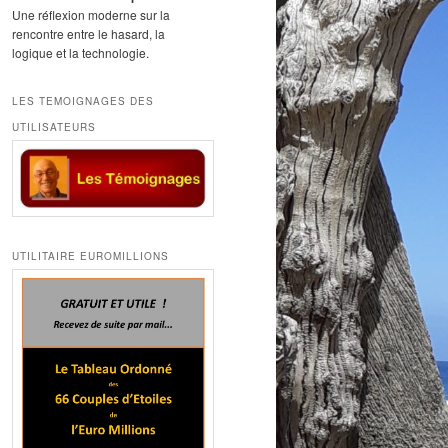
Une réflexion moderne sur la
rencontre entre le hasard, la
logique et la technologie.
LES TEMOIGNAGES DES
UTILISATEURS
UTILITAIRE EUROMILLIONS