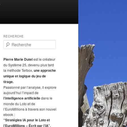
T
RECHERCHE
R
e
c
h
Pierre Marie Dutel
est le créateur
e
du Système 25, devenu plus tard
r
la méthode Terbox,
une approche
c
unique et logique du jeu de
h
tirage.
e
Passionné par l’analyse, il explore
aujourd’hui l’impact de
l’intelligence artificielle
dans le
monde du Loto et de
l’EuroMillions à travers son nouvel
ebook :
“Stratégies IA pour le Loto et
l’EuroMillions – Écrit par l’IA”.