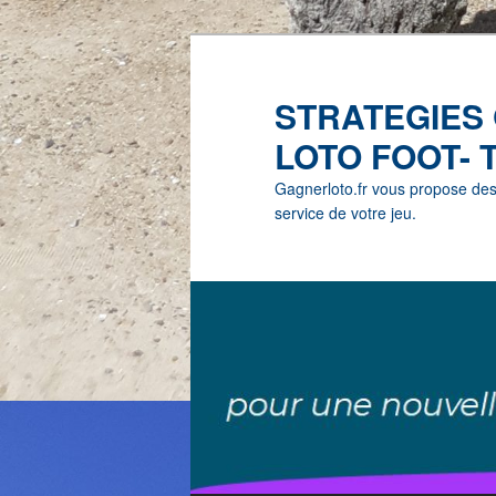
STRATEGIES
LOTO FOOT- 
Gagnerloto.fr vous propose des G
service de votre jeu.