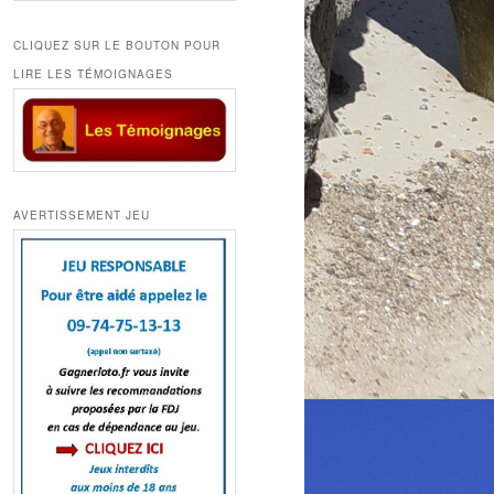
CLIQUEZ SUR LE BOUTON POUR
LIRE LES TÉMOIGNAGES
AVERTISSEMENT JEU