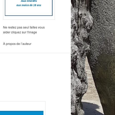
Ne restez pas seul faites vous
aider cliquez sur l'image
À propos de l’auteur