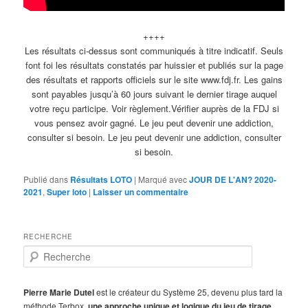
++++
Les résultats ci-dessus sont communiqués à titre indicatif. Seuls
font foi les résultats constatés par huissier et publiés sur la page
des résultats et rapports officiels sur le site www.fdj.fr. Les gains
sont payables jusqu’à 60 jours suivant le dernier tirage auquel
votre reçu participe. Voir règlement.Vérifier auprès de la FDJ si
vous pensez avoir gagné. Le jeu peut devenir une addiction,
consulter si besoin. Le jeu peut devenir une addiction, consulter
si besoin.
Publié dans
Résultats LOTO
|
Marqué avec
JOUR DE L'AN? 2020-
2021
,
Super loto
|
Laisser un commentaire
RECHERCHE
R
e
c
h
Pierre Marie Dutel
est le créateur du Système 25, devenu plus tard la
e
méthode Terbox,
une approche unique et logique du jeu de tirage.