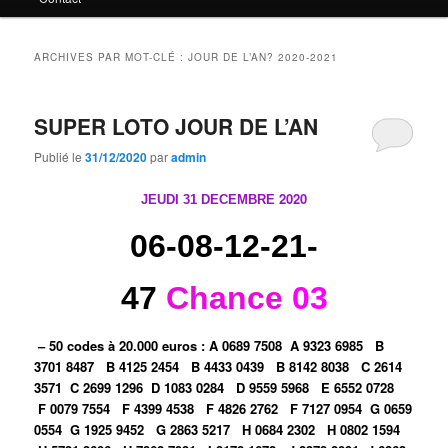
principal
secondaire
ARCHIVES PAR MOT-CLÉ :
JOUR DE L’AN? 2020-2021
SUPER LOTO JOUR DE L’AN
Publié le
31/12/2020
par
admin
2020
JEUDI 31 DECEMBRE
06-08-12-21-
47
Chance
03
– 50 codes à 20.000 euros :
A 0689 7508
A 9323 6985
B
3701 8487
B 4125 2454
B 4433 0439
B 8142 8038
C 2614
3571
C 2699 1296
D 1083 0284
D 9559 5968
E 6552 0728
F 0079 7554
F 4399 4538
F 4826 2762
F 7127 0954
G 0659
0554
G 1925 9452
G 2863 5217
H 0684 2302
H 0802 1594