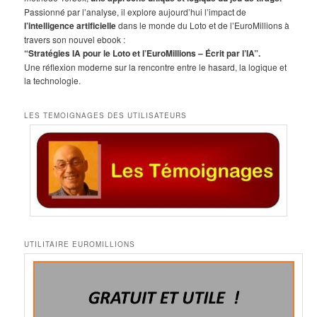
r
Passionné par l’analyse, il explore aujourd’hui l’impact de
c
l’intelligence artificielle
dans le monde du Loto et de l’EuroMillions à
h
travers son nouvel ebook :
e
“Stratégies IA pour le Loto et l’EuroMillions – Écrit par l’IA”.
Une réflexion moderne sur la rencontre entre le hasard, la logique et
la technologie.
LES TEMOIGNAGES DES UTILISATEURS
UTILITAIRE EUROMILLIONS