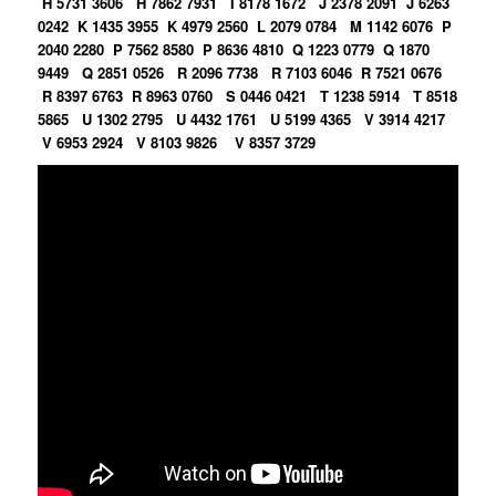
H 5731 3606
H 7862 7931
I 8178 1672
J 2378 2091
J 6263
0242
K 1435 3955
K 4979 2560
L 2079 0784
M 1142 6076
P
2040 2280
P 7562 8580
P 8636 4810
Q 1223 0779
Q 1870
9449
Q 2851 0526
R 2096 7738
R 7103 6046
R 7521 0676
R 8397 6763
R 8963 0760
S 0446 0421
T 1238 5914
T 8518
5865
U 1302 2795
U 4432 1761
U 5199 4365
V 3914 4217
V 6953 2924
V 8103 9826
V 8357 3729