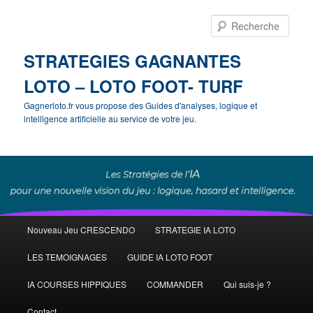
Rech
STRATEGIES GAGNANTES
LOTO – LOTO FOOT- TURF
Gagnerloto.fr vous propose des Guides d'analyses, logique et
intelligence artificielle au service de votre jeu.
Menu
Nouveau Jeu CRESCENDO
STRATEGIE IA LOTO
Aller
Aller
principal
LES TEMOIGNAGES
GUIDE IA LOTO FOOT
au
au
IA COURSES HIPPIQUES
COMMANDER
Qui suis-je ?
contenu
contenu
Contact