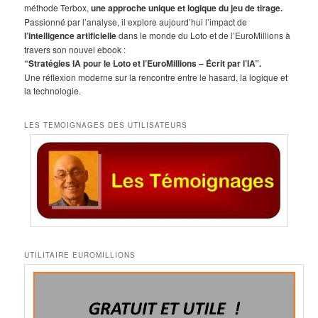
e
méthode Terbox,
une approche unique et logique du jeu de tirage.
r
Passionné par l’analyse, il explore aujourd’hui l’impact de
c
l’intelligence artificielle
dans le monde du Loto et de l’EuroMillions à
h
travers son nouvel ebook :
e
“Stratégies IA pour le Loto et l’EuroMillions – Écrit par l’IA”.
Une réflexion moderne sur la rencontre entre le hasard, la logique et
la technologie.
LES TEMOIGNAGES DES UTILISATEURS
UTILITAIRE EUROMILLIONS