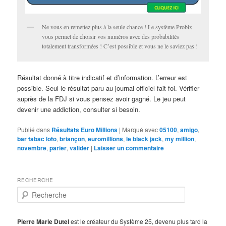
Ne vous en remettez plus à la seule chance ! Le système Probix
vous permet de choisir vos numéros avec des probabilités
totalement transformées ! C’est possible et vous ne le saviez pas !
Résultat donné à titre indicatif et d’information. L’erreur est
possible. Seul le résultat paru au journal officiel fait foi. Vérifier
auprès de la FDJ si vous pensez avoir gagné. Le jeu peut
devenir une addiction, consulter si besoin.
Publié dans
Résultats Euro Millions
|
Marqué avec
05100
,
amigo
,
bar tabac loto
,
briançon
,
euromillions
,
le black jack
,
my million
,
novembre
,
parier
,
valider
|
Laisser un commentaire
RECHERCHE
R
e
c
h
Pierre Marie Dutel
est le créateur du Système 25, devenu plus tard la