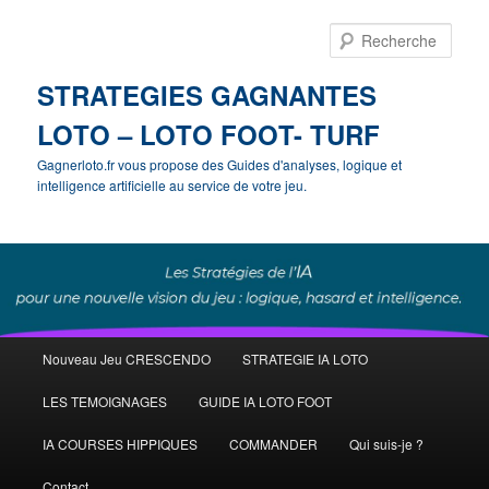
Rech
STRATEGIES GAGNANTES
LOTO – LOTO FOOT- TURF
Gagnerloto.fr vous propose des Guides d'analyses, logique et
intelligence artificielle au service de votre jeu.
Menu
Nouveau Jeu CRESCENDO
STRATEGIE IA LOTO
Aller
Aller
principal
LES TEMOIGNAGES
GUIDE IA LOTO FOOT
au
au
IA COURSES HIPPIQUES
COMMANDER
Qui suis-je ?
contenu
contenu
Contact