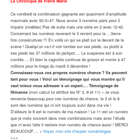
La Chronique de Pierre Marie
Ce vendredi la combinaison gagnante est quasiment d’amplitude
maximale avec 50-3=47. Nous avons 3 numéros pairs pour 2
impairs (miables) Pas de suite mais une série en 2 avec 12-42.
Concernant les numéros revenant le 3 revient pour la …3eme
fois consécutives !!! En voilà un qui se plait sur le devant de la
scène ! Quelqu’un va-t-il voir tomber sur ses pieds, ou plutôt à
ses pieds les 37 millions du jackpot…. Le suspense est à son
comble…..Et bien la cagnotte continue de grossir et monte à 47
millions pour le tirage du mardi 3 décembre !
Connaissez-vous vos propres numéros chance ? Ils peuvent
tant pour vous ! Voici un témoignage qui vous montre qu’il
vaut mieux vous adresser à un expert…. Témoignage de
Himanoe
(mon calcul lui attribut les N° 3, 8 et 11) « Je vous
remercie beaucoup pour ces numéros de chance, le 3 et le 8
sont des numéros qui m’ont toujours suivi dans ma vie !
D’ailleurs le 8 est le numéro de ma maison ! Le 11 est un numéro
que je mets souvent dans mes combinaisons mais avec l’étude
que m’avez faite il restera mon numéro de chance aussi ! MERCI
BEAUCOUP…. »
Voyez mon site d’expert numérologue
+++