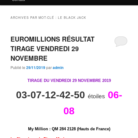
principal
secondaire
ARCHIVES PAR MOT-CLÉ :
LE BLACK JACK
EUROMILLIONS RÉSULTAT
TIRAGE VENDREDI 29
NOVEMBRE
Publié le
29/11/2019
par
admin
TIRAGE DU VENDREDI 29 NOVEMBRE
2019
03-07-12-42-50
06-
étoiles
08
My Million
:
Q
M
2
8
4
2
1
2
8 (Hauts de France)