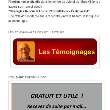
c
l’intelligence artificielle
dans le monde du Loto et de l’EuroMillions à
h
travers son nouvel ebook :
e
“Stratégies IA pour le Loto et l’EuroMillions – Écrit par l’IA”.
Une réflexion moderne sur la rencontre entre le hasard, la logique et
la technologie.
LES TEMOIGNAGES DES UTILISATEURS
UTILITAIRE EUROMILLIONS