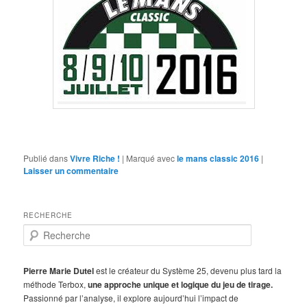
Publié dans
Vivre Riche !
|
Marqué avec
le mans classic 2016
|
Laisser un commentaire
RECHERCHE
R
e
c
h
Pierre Marie Dutel
est le créateur du Système 25, devenu plus tard la
e
méthode Terbox,
une approche unique et logique du jeu de tirage.
r
Passionné par l’analyse, il explore aujourd’hui l’impact de