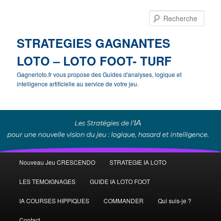
Rech
STRATEGIES GAGNANTES
LOTO – LOTO FOOT- TURF
Gagnerloto.fr vous propose des Guides d'analyses, logique et
intelligence artificielle au service de votre jeu.
Menu
Nouveau Jeu CRESCENDO
STRATEGIE IA LOTO
Aller
Aller
principal
LES TEMOIGNAGES
GUIDE IA LOTO FOOT
au
au
IA COURSES HIPPIQUES
COMMANDER
Qui suis-je ?
contenu
contenu
Contact