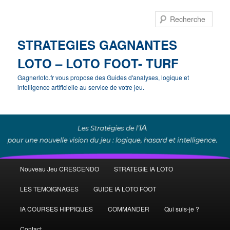
Rech
STRATEGIES GAGNANTES
LOTO – LOTO FOOT- TURF
Gagnerloto.fr vous propose des Guides d'analyses, logique et
intelligence artificielle au service de votre jeu.
Menu
Nouveau Jeu CRESCENDO
STRATEGIE IA LOTO
Aller
Aller
principal
LES TEMOIGNAGES
GUIDE IA LOTO FOOT
au
au
IA COURSES HIPPIQUES
COMMANDER
Qui suis-je ?
contenu
contenu
Contact