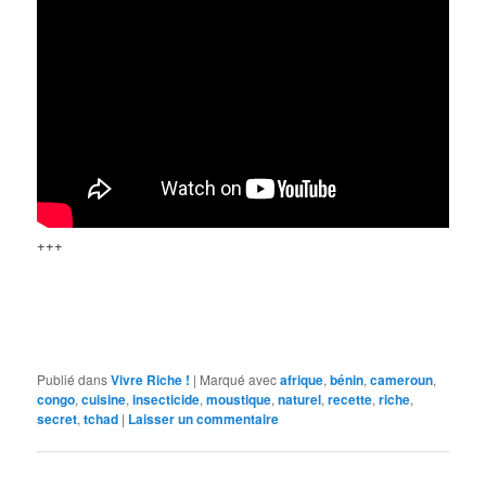
+++
Publié dans
Vivre Riche !
|
Marqué avec
afrique
,
bénin
,
cameroun
,
congo
,
cuisine
,
insecticide
,
moustique
,
naturel
,
recette
,
riche
,
secret
,
tchad
|
Laisser un commentaire