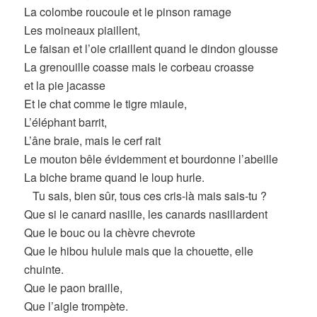
La colombe roucoule et le pinson ramage
Les moineaux piaillent,
Le faisan et l’oie criaillent quand le dindon glousse
La grenouille coasse mais le corbeau croasse
et la pie jacasse
Et le chat comme le tigre miaule,
L’éléphant barrit,
L’âne braie, mais le cerf rait
Le mouton bêle évidemment et bourdonne l’abeille
La biche brame quand le loup hurle.
Tu sais, bien sûr, tous ces cris-là mais sais-tu ?
Que si le canard nasille, les canards nasillardent
Que le bouc ou la chèvre chevrote
Que le hibou hulule mais que la chouette, elle
chuinte.
Que le paon braille,
Que l’aigle trompète.