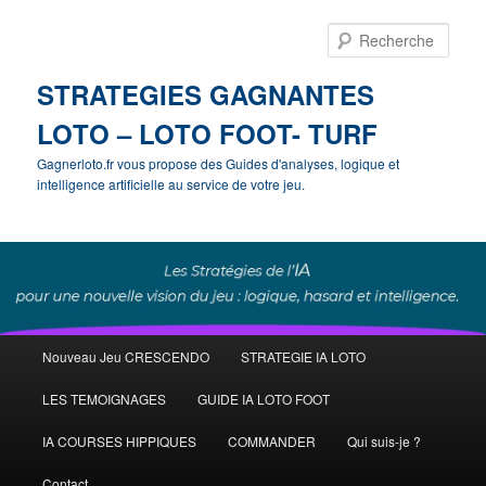
Rech
STRATEGIES GAGNANTES
LOTO – LOTO FOOT- TURF
Gagnerloto.fr vous propose des Guides d'analyses, logique et
intelligence artificielle au service de votre jeu.
Menu
Nouveau Jeu CRESCENDO
STRATEGIE IA LOTO
Aller
Aller
principal
LES TEMOIGNAGES
GUIDE IA LOTO FOOT
au
au
IA COURSES HIPPIQUES
COMMANDER
Qui suis-je ?
contenu
contenu
Contact