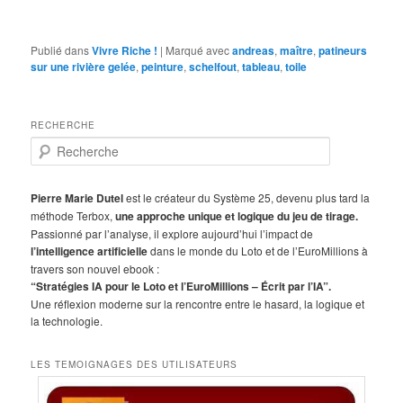
Publié dans
Vivre Riche !
|
Marqué avec
andreas
,
maître
,
patineurs
sur une rivière gelée
,
peinture
,
schelfout
,
tableau
,
toile
RECHERCHE
R
e
c
h
Pierre Marie Dutel
est le créateur du Système 25, devenu plus tard la
e
méthode Terbox,
une approche unique et logique du jeu de tirage.
r
Passionné par l’analyse, il explore aujourd’hui l’impact de
c
l’intelligence artificielle
dans le monde du Loto et de l’EuroMillions à
h
travers son nouvel ebook :
e
“Stratégies IA pour le Loto et l’EuroMillions – Écrit par l’IA”.
Une réflexion moderne sur la rencontre entre le hasard, la logique et
la technologie.
LES TEMOIGNAGES DES UTILISATEURS