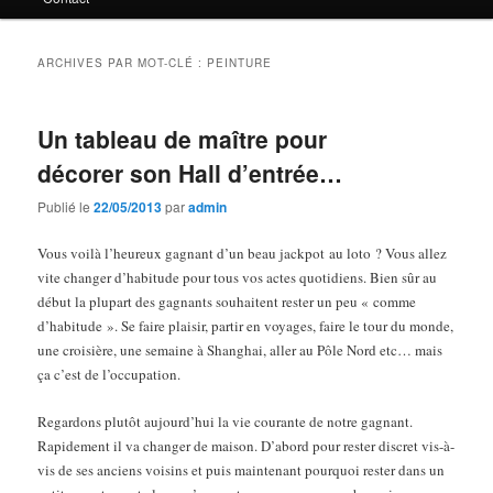
principal
secondaire
ARCHIVES PAR MOT-CLÉ :
PEINTURE
Un tableau de maître pour
décorer son Hall d’entrée…
Publié le
22/05/2013
par
admin
Vous voilà l’heureux gagnant d’un beau jackpot au loto ? Vous allez
vite changer d’habitude pour tous vos actes quotidiens. Bien sûr au
début la plupart des gagnants souhaitent rester un peu « comme
d’habitude ». Se faire plaisir, partir en voyages, faire le tour du monde,
une croisière, une semaine à Shanghai, aller au Pôle Nord etc… mais
ça c’est de l’occupation.
Regardons plutôt aujourd’hui la vie courante de notre gagnant.
Rapidement il va changer de maison. D’abord pour rester discret vis-à-
vis de ses anciens voisins et puis maintenant pourquoi rester dans un