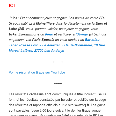
ICI
Infos : Ou et comment jouer et gagner. Les points de vente FDJ.
Si vous habitez à
Mainvilliers
dans le département de la
Eure et
Loire (28)
, vous pourrez valider,
pour jouer et gagner, votre
ticket Euromillions
ou
Kéno
et participer à
l’Amigo
(si bar) tout
en prenant vos
Paris Sportifs
en vous rendant au
Bar et/ou
Taba
c Presse Loto « Le Jourdan » Haute-Normandie, 10 Rue
Marcel Lefèvre, 27700 Les Andelys
+++++
Voir le résultat du tirage sur You Tube
++++
Les résultats ci-dessus sont communiqués à titre indicatif. Seuls
font foi les résultats constatés par huissier et publiés sur la page
des résultats et rapports officiels sur le site www.fdj.fr. Les gains
sont payables jusqu’à 60 jours suivant le dernier tirage auquel
votre reçu participe. Voir règlement.Vérifier auprès de la FDJ si