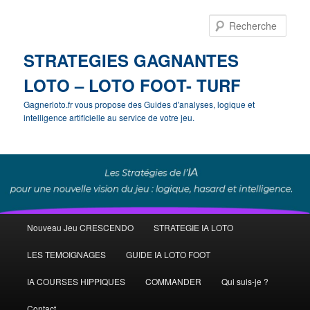
Rech
STRATEGIES GAGNANTES
LOTO – LOTO FOOT- TURF
Gagnerloto.fr vous propose des Guides d'analyses, logique et
intelligence artificielle au service de votre jeu.
Menu
Nouveau Jeu CRESCENDO
STRATEGIE IA LOTO
Aller
Aller
principal
LES TEMOIGNAGES
GUIDE IA LOTO FOOT
au
au
IA COURSES HIPPIQUES
COMMANDER
Qui suis-je ?
contenu
contenu
Contact