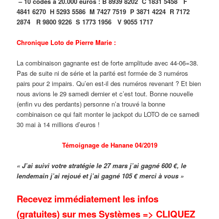
– 10 codes à 20.000 euros :
B 8939 8202
C 1831 5458
F
4841 6270
H 5293 5586
M 7427 7519
P 3871 4224
R 7172
2874
R 9800 9226
S 1773 1956
V 9055 1717
Chronique Loto de Pierre Marie :
La combinaison gagnante est de forte amplitude avec 44-06=38.
Pas de suite ni de série et la parité est formée de 3 numéros
pairs pour 2 impairs. Qu’en est-il des numéros revenant ? Et bien
nous avions le 29 samedi dernier et c’est tout. Bonne nouvelle
(enfin vu des perdants) personne n’a trouvé la bonne
combinaison ce qui fait monter le jackpot du LOTO de ce samedi
30 mai à 14 millions d’euros !
Témoignage de Hanane 04/2019
« J’ai suivi votre stratégie le 27 mars j’ai gagné 600 €, le
lendemain j’ai rejoué et j’ai gagné 105 € merci à vous »
Recevez immédiatement les infos
(gratuites) sur mes Systèmes => CLIQUEZ