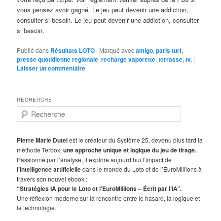
vous pensez avoir gagné. Le jeu peut devenir une addiction,
consulter si besoin. Le jeu peut devenir une addiction, consulter
si besoin.
Publié dans
Résultats LOTO
|
Marqué avec
amigo
,
paris turf
,
presse quotidienne regionale
,
recharge vaporette
,
terrasse
,
tv.
|
Laisser un commentaire
RECHERCHE
R
e
c
h
Pierre Marie Dutel
est le créateur du Système 25, devenu plus tard la
e
méthode Terbox,
une approche unique et logique du jeu de tirage.
r
Passionné par l’analyse, il explore aujourd’hui l’impact de
c
l’intelligence artificielle
dans le monde du Loto et de l’EuroMillions à
h
travers son nouvel ebook :
e
“Stratégies IA pour le Loto et l’EuroMillions – Écrit par l’IA”.
Une réflexion moderne sur la rencontre entre le hasard, la logique et
la technologie.