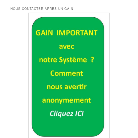
NOUS CONTACTER APRÈS UN GAIN