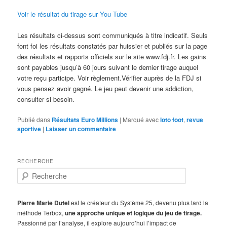
Voir le résultat du tirage sur You Tube
Les résultats ci-dessus sont communiqués à titre indicatif. Seuls
font foi les résultats constatés par huissier et publiés sur la page
des résultats et rapports officiels sur le site www.fdj.fr. Les gains
sont payables jusqu’à 60 jours suivant le dernier tirage auquel
votre reçu participe. Voir règlement.Vérifier auprès de la FDJ si
vous pensez avoir gagné. Le jeu peut devenir une addiction,
consulter si besoin.
Publié dans
Résultats Euro Millions
|
Marqué avec
loto foot
,
revue
sportive
|
Laisser un commentaire
RECHERCHE
R
e
c
h
Pierre Marie Dutel
est le créateur du Système 25, devenu plus tard la
e
méthode Terbox,
une approche unique et logique du jeu de tirage.
r
Passionné par l’analyse, il explore aujourd’hui l’impact de