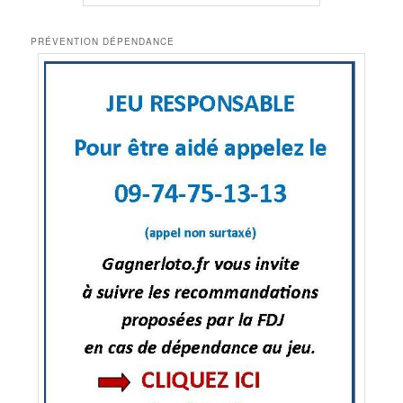
PRÉVENTION DÉPENDANCE