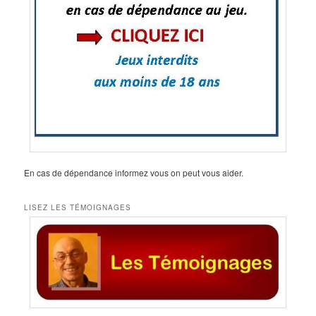
En cas de dépendance informez vous on peut vous aider.
LISEZ LES TÉMOIGNAGES