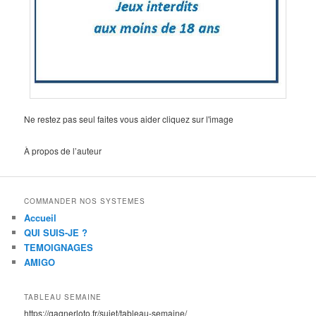
Ne restez pas seul faites vous aider cliquez sur l'image
À propos de l’auteur
COMMANDER NOS SYSTEMES
Accueil
QUI SUIS-JE ?
TEMOIGNAGES
AMIGO
TABLEAU SEMAINE
https://gagnerloto.fr/sujet/tableau-semaine/