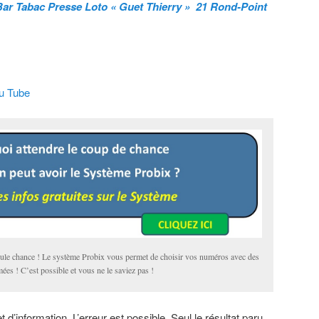
Bar Tabac Presse Loto « Guet Thierry »
21 Rond-Point
ou Tube
eule chance ! Le système Probix vous permet de choisir vos numéros avec des
mées ! C’est possible et vous ne le saviez pas !
et d’information. L’erreur est possible. Seul le résultat paru