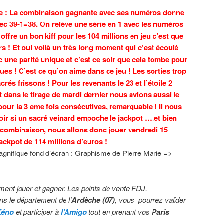
ie : La combinaison gagnante avec ses numéros donne
ec 39-1=38. On relève une série en 1 avec les numéros
 offre un bon kiff pour les 104 millions en jeu c’est que
s ! Et oui voilà un très long moment qui c’est écoulé
c une parité unique et c’est ce soir que cela tombe pour
ues ! C’est ce qu’on aime dans ce jeu ! Les sorties trop
és frissons ! Pour les revenants le 23 et l’étoile 2
Et dans le tirage de mardi dernier nous avions aussi le
c pour la 3 eme fois consécutives, remarquable ! Il nous
voir si un sacré veinard empoche le jackpot ….et bien
 combinaison, nous allons donc jouer vendredi 15
ckpot de 114 millions d’euros !
nifique fond d’écran : Graphisme de Pierre Marie =>
ment jouer et gagner. Les points de vente FDJ.
s le département de l’
Ardèche (07)
, vous pourrez valider
Kéno
et participer à
l’Amigo
tout en prenant vos
Paris