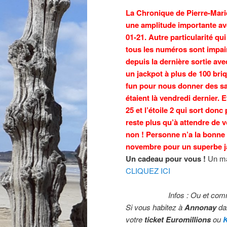
La Chronique de Pierre-Mar
une amplitude importante av
01-21. Autre particularité qui
tous les numéros sont impair
depuis la dernière sortie ave
un jackpot à plus de 100 briq
fun pour nous donner des sacr
étaient là vendredi dernier. 
25 et l’étoile 2 qui sort don
reste plus qu’à attendre de 
non ! Personne n’a la bonne
novembre pour un superbe ja
Un cadeau pour vous !
Un mag
CLIQUEZ ICI
Infos : Ou et com
Si vous habitez à
Annonay
dan
votre
ticket Euromillions
ou