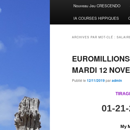
Menu
Nouveau Jeu CRESCENDO
Aller
Aller
principal
IA COURSES HIPPIQUES
au
au
contenu
contenu
ARCHIVES PAR MOT-CLÉ :
SALAIR
principal
secondaire
EUROMILLIONS
MARDI 12 NOV
Publié le
12/11/2019
par
admin
TIRAG
01-21
My M