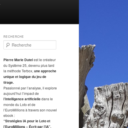
T
RECHERCHE
R
e
c
h
Pierre Marie Dutel
est le créateur
e
du Système 25, devenu plus tard
r
la méthode Terbox,
une approche
c
unique et logique du jeu de
h
tirage.
e
Passionné par l’analyse, il explore
aujourd’hui l’impact de
l’intelligence artificielle
dans le
monde du Loto et de
l’EuroMillions à travers son nouvel
ebook :
“Stratégies IA pour le Loto et
l’EuroMillions – Écrit par l’IA”.