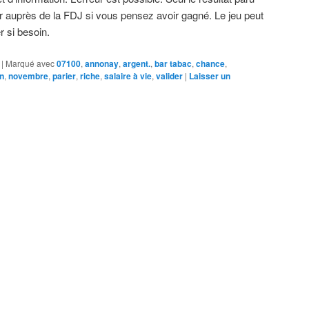
rifier auprès de la FDJ si vous pensez avoir gagné. Le jeu peut
r si besoin.
|
Marqué avec
07100
,
annonay
,
argent.
,
bar tabac
,
chance
,
on
,
novembre
,
parier
,
riche
,
salaire à vie
,
valider
|
Laisser un