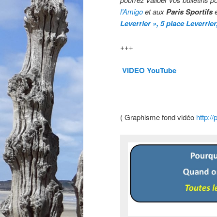
l’Amigo
et aux
Paris Sportifs
e
Leverrier », 5 place Leverrier
+++
VIDEO YouTube
( Graphisme fond vidéo
http:/