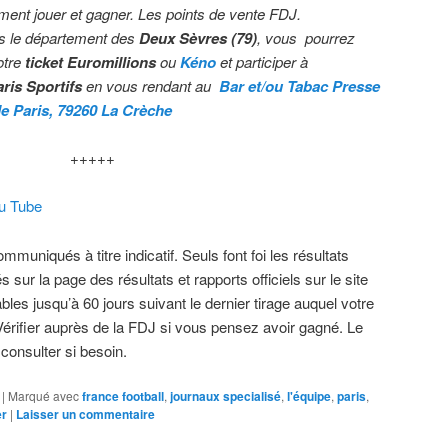
ment jouer et gagner. Les points de vente FDJ.
s le département des
Deux Sèvres (79)
, vous pourrez
otre
ticket Euromillions
ou
Kéno
et participer à
ris Sportifs
en vous rendant au
Bar et/ou Tabac Presse
e Paris, 79260 La Crèche
+++++
ou Tube
muniqués à titre indicatif. Seuls font foi les résultats
s sur la page des résultats et rapports officiels sur le site
bles jusqu’à 60 jours suivant le dernier tirage auquel votre
.Vérifier auprès de la FDJ si vous pensez avoir gagné. Le
 consulter si besoin.
|
Marqué avec
france football
,
journaux specialisé
,
l'équipe
,
paris
,
er
|
Laisser un commentaire