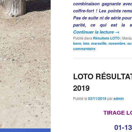
combinaison gagnante avec 
coffre-fort ! Les points re
Pas de suite ni de série pour
parité, ce qui est la 
Continuer la lecture
→
Publié dans
Résultats LOTO
|
Marqu
keno
,
loto
,
marseille
,
novembre
,
ou
commentaire
LOTO RÉSULTA
2019
Publié le
02/11/2019
par
admin
TIRAGE L
01-13