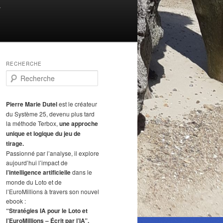
T
RECHERCHE
R
e
c
h
Pierre Marie Dutel
est le créateur
e
du Système 25, devenu plus tard
r
la méthode Terbox,
une approche
c
unique et logique du jeu de
h
tirage.
e
Passionné par l’analyse, il explore
aujourd’hui l’impact de
l’intelligence artificielle
dans le
monde du Loto et de
l’EuroMillions à travers son nouvel
ebook :
“Stratégies IA pour le Loto et
l’EuroMillions – Écrit par l’IA”.