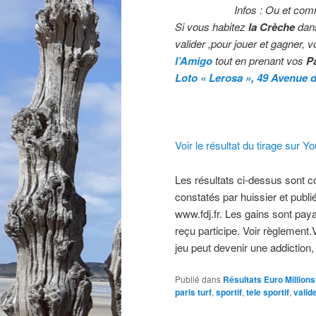
Infos : Ou et com
Si vous habitez
la Crèche
dan
valider ,pour jouer et gagner, v
l’Amigo
tout en prenant vos
Pa
Loto « Lerosa »,
49 Avenue d
Voir le résultat du tirage sur Y
Les résultats ci-dessus sont com
constatés par huissier et publié
www.fdj.fr. Les gains sont paya
reçu participe. Voir règlement
jeu peut devenir une addiction,
Publié dans
Résultats Euro Millions
paris turf
,
sportif
,
tele sportif
,
valid