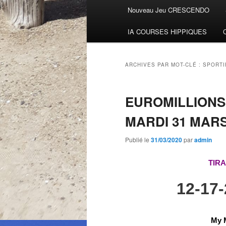
Menu
Nouveau Jeu CRESCENDO
Aller
Aller
principal
IA COURSES HIPPIQUES
au
au
contenu
contenu
ARCHIVES PAR MOT-CLÉ :
SPORTI
principal
secondaire
EUROMILLIONS
MARDI 31 MAR
Publié le
31/03/2020
par
admin
TIR
12-17
My M