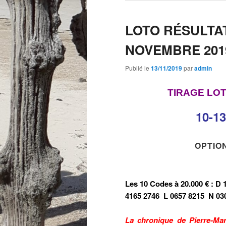
LOTO RÉSULTA
NOVEMBRE 201
Publié le
13/11/2019
par
admin
TIRAGE LO
10-13
OPTION
Les 10 Codes à 20.000 € :
D 
4165 2746
L 0657 8215
N 03
La chronique de Pierre-Ma