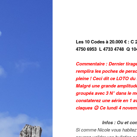
Les 10 Codes à 20.000 € :
C 
4750 6953
L 4733 4748
Q 10
Commentaire : Dernier tirag
remplira les poches de perso
pleine ! Ceci dit ce LOTO d
Malgré une grande amplitud
groupés avec 3 N° dans le m
constaterez une série en 1 av
claques 😉 Ce lundi 4 novemb
Infos : Ou et co
Si comme Nicole vous habite
pourrez valider vos bulletins p