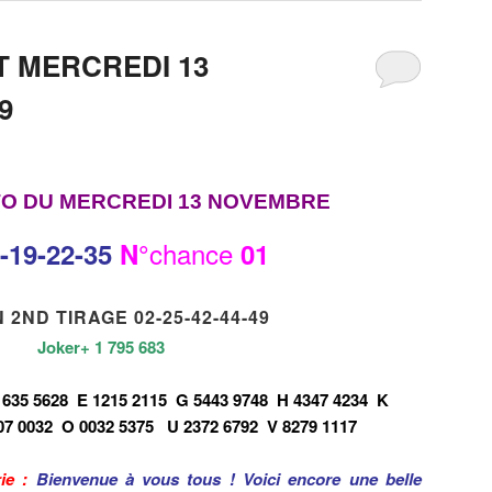
T MERCREDI 13
9
TO DU MERCREDI 13 NOVEMBRE
chance
-19-22-35
N°
01
 2ND TIRAGE 02-25-42-44-49
Joker+ 1 795 683
1635 5628
E 1215 2115
G 5443 9748
H 4347 4234
K
07 0032
O 0032 5375
U 2372 6792
V 8279 1117
rie :
Bienvenue à vous tous ! Voici encore une belle