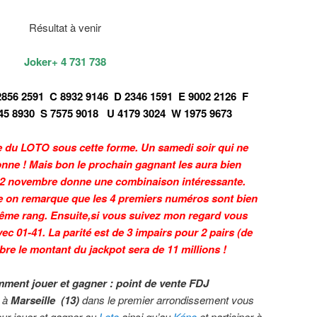
Résultat à venir
Joker+ 4 731 738
2856 2591
C 8932 9146
D 2346 1591
E 9002 2126
F
45 8930
S 7575 9018
U 4179 3024
W 1975 9673
e du LOTO sous cette forme. Un samedi soir qui ne
nne ! Mais bon le prochain gagnant les aura bien
u 2 novembre donne une combinaison intéressante.
e on remarque que les 4 premiers numéros sont bien
ême rang. Ensuite,si vous suivez mon regard vous
ec 01-41. La parité est de 3 impairs pour 2 pairs (de
re le montant du jackpot sera de 11 millions !
mment jouer et gagner : point de vente FDJ
z à
Marseille
(13)
dans le premier arrondissement
vous
our jouer et gagner au
Loto
ainsi qu’au
Kéno
et participer à