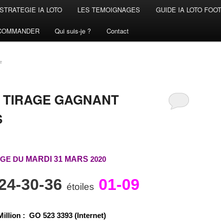
STRATEGIE IA LOTO
LES TEMOIGNAGES
GUIDE IA LOTO FOO
COMMANDER
Qui suis-je ?
Contact
F
 TIRAGE GAGNANT
S
AGE DU
MARDI 31 MARS
2020
-24-30-36
01-09
étoiles
illion
:
G
O
5
2
3
3
3
9
3 (Internet)