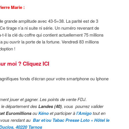
ierre Marie :
e grande amplitude avec 43-5=38. La parité est de 3
Ce tirage n’a ni suite ni série. Un numéro revenant de
-il la clé du coffre qui contient actuellement 75 millions
 pu ouvrir la porte de la fortune. Vendredi 83 millions
doption !
ur moi ? Cliquez ICI
nifiques fonds d’écran pour votre smartphone ou Iphone
ment jouer et gagner. Les points de vente FDJ.
 le département des
Landes (40)
, vous pourrez valider
ket Euromillions
ou
Kéno
et participer à
l’Amigo
tout en
vous rendant au
Bar et/ou Tabac Presse Loto « Hôtel le
Duclos, 40220 Tarnos