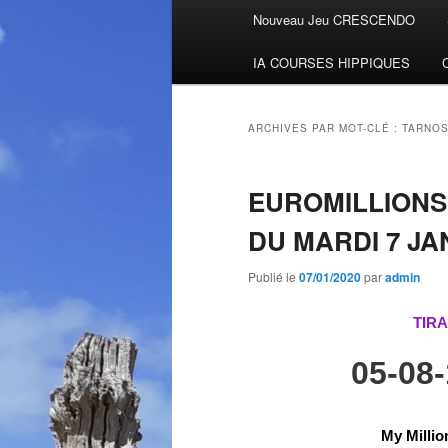
Menu
Nouveau Jeu CRESCENDO
Aller
Aller
principal
IA COURSES HIPPIQUES
au
au
contenu
contenu
ARCHIVES PAR MOT-CLÉ :
TARNO
principal
secondaire
EUROMILLION
DU MARDI 7 JA
Publié le
07/01/2020
par
admin
TIRA
05-08
My Millio