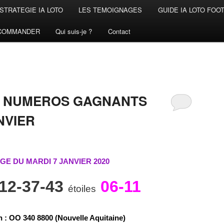
STRATEGIE IA LOTO
LES TEMOIGNAGES
GUIDE IA LOTO FOO
COMMANDER
Qui suis-je ?
Contact
S
S NUMEROS GAGNANTS
NVIER
GE DU MARDI 7 JANVIER 2020
-12-37-43
06-11
étoiles
n
:
O
O
3
4
0
8
8
0
0 (Nouvelle Aquitaine)