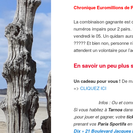
Chronique Euromillions de P
La combinaison gagnante est d
numéros impairs pour 2 pairs. 
vendredi le 05. Un quidam aura-t
????? Et bien non, personne n’a
attendent un volontaire pour l’a
En savoir un peu plus s
Un cadeau pour vous !
De mag
=>
CLIQUEZ ICI
Infos : Ou et com
Si vous habitez à
Tarnos
dans
,pour jouer et gagner, votre
tic
prenant vos
Paris Sportifs
en 
Dix » 21 Boulevard Jacques 