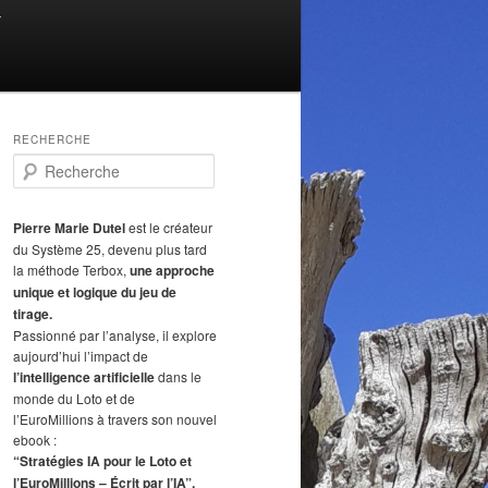
T
RECHERCHE
R
e
c
h
Pierre Marie Dutel
est le créateur
e
du Système 25, devenu plus tard
r
la méthode Terbox,
une approche
c
unique et logique du jeu de
h
tirage.
e
Passionné par l’analyse, il explore
aujourd’hui l’impact de
l’intelligence artificielle
dans le
monde du Loto et de
l’EuroMillions à travers son nouvel
ebook :
“Stratégies IA pour le Loto et
l’EuroMillions – Écrit par l’IA”.