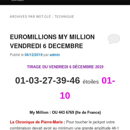
principal
secondaire
ARCHIVES PAR MOT-CLÉ :
TECHNIQUE
EUROMILLIONS MY MILLION
VENDREDI 6 DECEMBRE
Publié le
06/12/2019
par
admin
TIRAGE DU VENDREDI 6 DÉCEMBRE
2019
01-03-27-39-46
01-
étoiles
10
My Million
:
O
U
4
4
3
6
7
6
9 (Ile de France)
La Chronique de Pierre-Marie :
Pour toucher le jackpot votre
combinaison devait avoir au minimum une grande amplitude 46-1