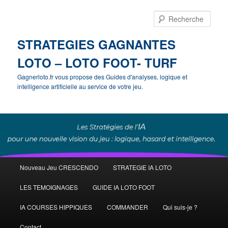
Rech
STRATEGIES GAGNANTES
LOTO – LOTO FOOT- TURF
Gagnerloto.fr vous propose des Guides d'analyses, logique et
intelligence artificielle au service de votre jeu.
Menu
Nouveau Jeu CRESCENDO
STRATEGIE IA LOTO
Aller
Aller
principal
LES TEMOIGNAGES
GUIDE IA LOTO FOOT
au
au
IA COURSES HIPPIQUES
COMMANDER
Qui suis-je ?
contenu
contenu
Contact