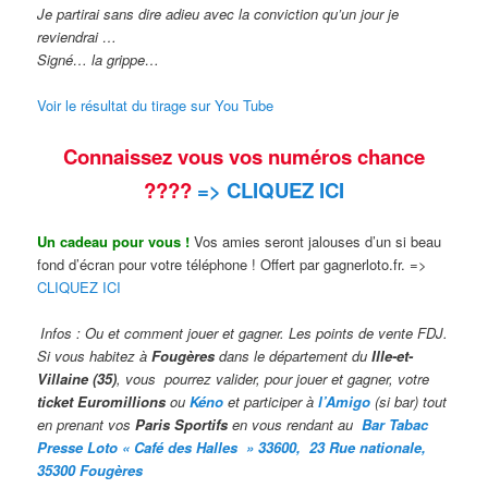
Je partirai sans dire adieu avec la conviction qu’un jour je
reviendrai …
Signé… la grippe…
Voir le résultat du tirage sur You Tube
Connaissez vous vos numéros chance
????
=> CLIQUEZ ICI
Un cadeau pour vous !
Vos amies seront jalouses d’un si beau
fond d’écran pour votre téléphone ! Offert par gagnerloto.fr. =>
CLIQUEZ ICI
Infos : Ou et comment jouer et gagner. Les points de vente FDJ.
Si vous habitez à
Fougères
dans le département du
Ille-et-
Villaine (35)
, vous pourrez valider,
pour jouer et gagner, votre
ticket Euromillions
ou
Kéno
et participer à
l’Amigo
(si bar) tout
en prenant vos
Paris Sportifs
en vous rendant au
Bar Taba
c
Presse Loto « Café des Halles » 33600,
23 Rue nationale,
35300 Fougères