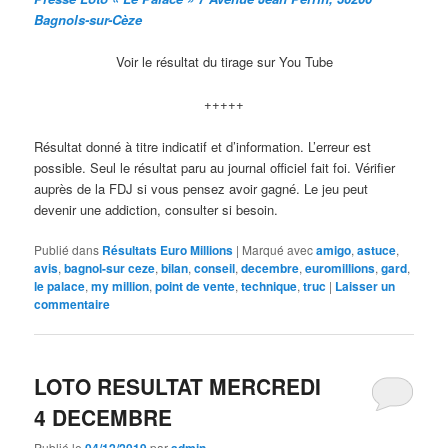
Bagnols-sur-Cèze
Voir le résultat du tirage sur You Tube
+++++
Résultat donné à titre indicatif et d’information. L’erreur est
possible. Seul le résultat paru au journal officiel fait foi. Vérifier
auprès de la FDJ si vous pensez avoir gagné. Le jeu peut
devenir une addiction, consulter si besoin.
Publié dans
Résultats Euro Millions
|
Marqué avec
amigo
,
astuce
,
avis
,
bagnol-sur ceze
,
bilan
,
conseil
,
decembre
,
euromillions
,
gard
,
le palace
,
my million
,
point de vente
,
technique
,
truc
|
Laisser un
commentaire
LOTO RESULTAT MERCREDI
4 DECEMBRE
Publié le
par