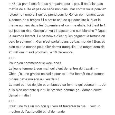
= 45. La parité doit être de 4 impairs pour 1 pair. Il ne fallait pas
mettre de suite et pas de série non plus. Par contre vous pouviez
rejouer le numéro 3 qui se prend pour le Roi en ce moment avec
4 sorties en 5 tirages ! La petite astuce qui consiste à jouer le
même numéro dans les 5 premiers et comme étoile. Ici c’est le 1
qui joue ce rôle. Quelqu’un va-t-il passer une nuit blanche ? Nous
le saurons bientôt. Le paradoxe c’est qu’en gagnant la fortune on
perd le sommeil ! Rien n’est parfait dans ce bas monde ! Bon, et
bien tout le monde peut aller dormir tranquille ! Le magot sera de
25 millions mardi prochain (le 10 décembre)
+++
Pour bien commencer le weekend !
La jeune femme à son mari qui vient de rentrer du travail : –
Chéri, j’ai une grande nouvelle pour toi : très bientôt nous serons
3 dans cette maison au lieu de 2 !
Le mari est fou de joie et embrasse sa femme qui poursuit: … Je
suis bien contente que tu le prennes comme ça. Maman arrive
demain matin !
+++
C’est une fois un mouton qui voulait traverser la rue. Il voit un
mouton de l’autre côté et lui demande