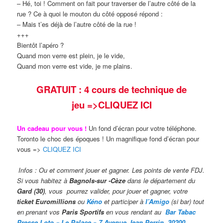
– Hé, toi ! Comment on fait pour traverser de l’autre côté de la
rue ? Ce à quoi le mouton du côté opposé répond :
– Mais t’es déjà de l’autre côté de la rue !
+++
Bientôt l’apéro ?
Quand mon verre est plein, je le vide,
Quand mon verre est vide, je me plains.
GRATUIT : 4 cours de technique de
jeu
=>CLIQUEZ ICI
Un cadeau pour vous !
Un fond d’écran pour votre téléphone.
Toronto le choc des époques ! Un magnifique fond d’écran pour
vous =>
CLIQUEZ ICI
Infos : Ou et comment jouer et gagner. Les points de vente FDJ.
Si vous habitez à
Bagnols-sur -Cèze
dans le département du
Gard (30)
, vous pourrez valider,
pour jouer et gagner, votre
ticket Euromillions
ou
Kéno
et participer à
l’Amigo
(si bar) tout
en prenant vos
Paris Sportifs
en vous rendant au
Bar Taba
c
Presse Loto « Le Palace » 7 Avenue Jean Perrin, 30200