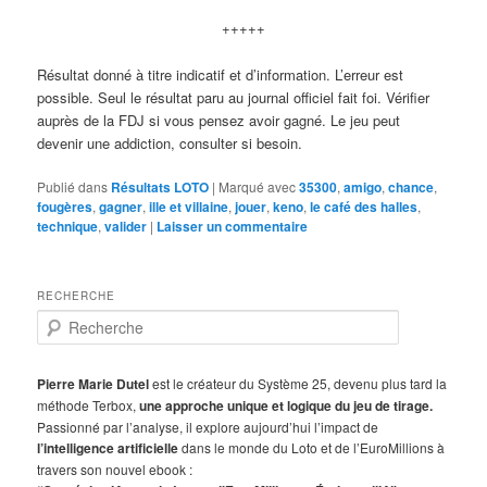
+++++
Résultat donné à titre indicatif et d’information. L’erreur est
possible. Seul le résultat paru au journal officiel fait foi. Vérifier
auprès de la FDJ si vous pensez avoir gagné. Le jeu peut
devenir une addiction, consulter si besoin.
Publié dans
Résultats LOTO
|
Marqué avec
35300
,
amigo
,
chance
,
fougères
,
gagner
,
ille et villaine
,
jouer
,
keno
,
le café des halles
,
technique
,
valider
|
Laisser un commentaire
RECHERCHE
R
e
c
h
Pierre Marie Dutel
est le créateur du Système 25, devenu plus tard la
e
méthode Terbox,
une approche unique et logique du jeu de tirage.
r
Passionné par l’analyse, il explore aujourd’hui l’impact de
c
l’intelligence artificielle
dans le monde du Loto et de l’EuroMillions à
h
travers son nouvel ebook :
e