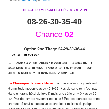
04/12/2019
admin
TIRAGE DU MERCREDI 4 DÉCEMBRE
2019
08-26-30-35-40
Chance
02
Option 2nd Tirage 24-29-30-36-44
– Joker + :0 564 007
– 10 codes à 20.000 euros :
B 2708 3841
C 4853 1070
C
5528 6195
H 3910 6965
H 5854 5133
I 9712 0630
L 0533
4009
N 6510 6671
Q 0215 0265
V 6491 6500
La Chronique de Pierre Marie :
La combinaison gagnante est
d’amplitude moyenne avec 40-8=32. Pas de suite (on n’est pas
dans un grand hôtel de luxe !) mais une série en « 0 » avec 30-
40. Pas de numéro revenant non plus ! Rien de bien exceptionnel
en résumé sauf si quelqu’un touche les 4 millions du jackpot
alors pour lui ce sera Suite Royale tous les weekends et même