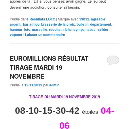
auprès de la FDJ si vous pensez avoir gagné. Le jeu peut
devenir une addiction, consulter si besoin.
Publié dans
Résultats LOTO
|
Marqué avec
13012
,
agreable
,
argent.
,
bar amigo
,
brasserie de la croix
,
bulletin
,
departement
,
humour
,
loto
,
marseille
,
resultat
,
riche
,
sympa
,
tabac
,
valider
,
vapoter
|
Laisser un commentaire
EUROMILLIONS RÉSULTAT
TIRAGE MARDI 19
NOVEMBRE
Publié le
19/11/2019
par
admin
TIRAGE DU MARDI 19 NOVEMBRE
2019
08-10-15-30-42
04-
étoiles
06