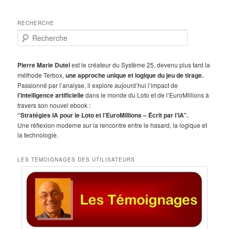
RECHERCHE
R
e
c
h
Pierre Marie Dutel
est le créateur du Système 25, devenu plus tard la
e
méthode Terbox,
une approche unique et logique du jeu de tirage.
r
Passionné par l’analyse, il explore aujourd’hui l’impact de
c
l’intelligence artificielle
dans le monde du Loto et de l’EuroMillions à
h
travers son nouvel ebook :
e
“Stratégies IA pour le Loto et l’EuroMillions – Écrit par l’IA”.
Une réflexion moderne sur la rencontre entre le hasard, la logique et
la technologie.
LES TEMOIGNAGES DES UTILISATEURS