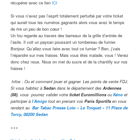
récupérer avec ce lien
ICI
Si vous n’avez pas l’esprit totalement perturbé par votre ticket
qui aurait tous les numéros gagnants alors vous avez le temps
de rire un peu de bon cœur !
Un fou regarde au travers des barreaux de la grille d’entrée de
l’asile. Il voit un paysan poussant un tombereau de fumier.
Bonjour. Qu’allez-vous faire avec tout ce fumier ? Ben, j’vais
l’répandre sur mes fraises. Mais vous êtes malade, vous ! Venez
donc chez nous. Nous on met du sucre et de la chantilly sur nos
fraises !
Infos : Ou et comment jouer et gagner. Les points de vente FDJ.
Si vous habitez à
Sedan
dans le département des
Ardennes
(08)
, vous pourrez valider votre
ticket Euromillions
ou
Kéno
et
participer à
l’Amigo
tout en prenant vos
Paris Sportifs
en vous
rendant au
Bar Tabac Presse Loto « Le Troquet » 11 Place de
Torcy, 08200 Sedan
+++