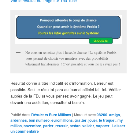
Voir le résultat du tirage sur You Tube
Ne vous en remettez plus à la seule chance ! Le système Probix
vous permet de choisir vos numéros avec des probabilités
totalement transformées ! C’est possible et vous ne le saviez pas !
Résultat donné à titre indicatif et d’information. L’erreur est
possible. Seul le résultat paru au journal officiel fait foi. Vérifier
auprès de la FDJ si vous pensez avoir gagné. Le jeu peut
devenir une addiction, consulter si besoin.
Publié dans
Résultats Euro Millions
|
Marqué avec
08200
,
amigo
,
ardennes
,
bon numero
,
euromillions
,
gratter
,
jouer
,
le troquet
,
my
million
,
novembre
,
parier
,
reussir
,
sedan
,
valider
,
vapoter
|
Laisser
un commentaire