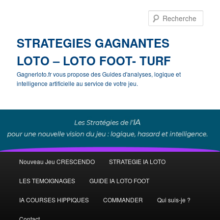
Rech
STRATEGIES GAGNANTES
LOTO – LOTO FOOT- TURF
Gagnerloto.fr vous propose des Guides d'analyses, logique et
intelligence artificielle au service de votre jeu.
Menu
Nouveau Jeu CRESCENDO
STRATEGIE IA LOTO
Aller
Aller
principal
LES TEMOIGNAGES
GUIDE IA LOTO FOOT
au
au
IA COURSES HIPPIQUES
COMMANDER
Qui suis-je ?
contenu
contenu
Contact