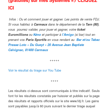
(gratuites) sur mes Systèmes => CLIQUEZ
ICI
Infos : Ou et comment jouer et gagner. Les points de vente FDJ.
Si vous habitez à
Carmaux
dans le département de la
Tarn (80)
,
vous pourrez valider,
pour jouer et gagner, votre
ticket
Euromillions
ou
Kéno
et participer à
l’Amigo
(si bar) tout en
prenant vos
Paris Sportifs
en vous rendant au
Bar et/ou Taba
c
Presse Loto « Du Gueyt » 20 Avenue Jean Baptiste
Calvignac, 81400 Carmaux
+++++
Voir le résultat du tirage sur You Tube
++++
Les résultats ci-dessus sont communiqués à titre indicatif. Seuls
font foi les résultats constatés par huissier et publiés sur la page
des résultats et rapports officiels sur le site www.fdj.fr. Les gains
sont payables jusqu’à 60 jours suivant le dernier tirage auquel