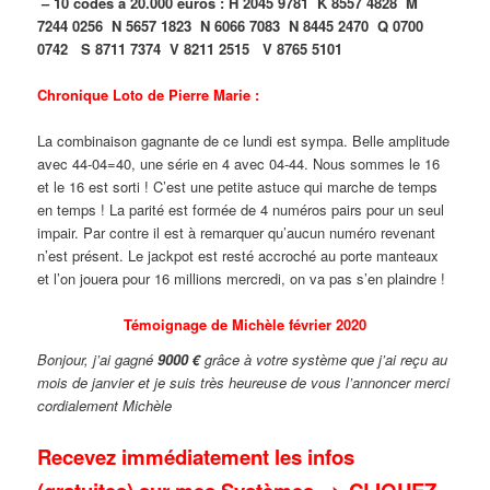
– 10 codes à 20.000 euros :
H 2045 9781
K 8557 4828
M
7244 0256
N 5657 1823
N 6066 7083
N 8445 2470
Q 0700
0742
S 8711 7374
V 8211 2515
V 8765 5101
Chronique Loto de Pierre Marie :
La combinaison gagnante de ce lundi est sympa. Belle amplitude
avec 44-04=40, une série en 4 avec 04-44. Nous sommes le 16
et le 16 est sorti ! C’est une petite astuce qui marche de temps
en temps ! La parité est formée de 4 numéros pairs pour un seul
impair. Par contre il est à remarquer qu’aucun numéro revenant
n’est présent. Le jackpot est resté accroché au porte manteaux
et l’on jouera pour 16 millions mercredi, on va pas s’en plaindre !
Témoignage
de Michèle février 2020
Bonjour, j’ai gagné
9000 €
grâce à votre système que j’ai reçu au
mois de janvier et je suis très heureuse de vous l’annoncer merci
cordialement Michèle
Recevez immédiatement les infos