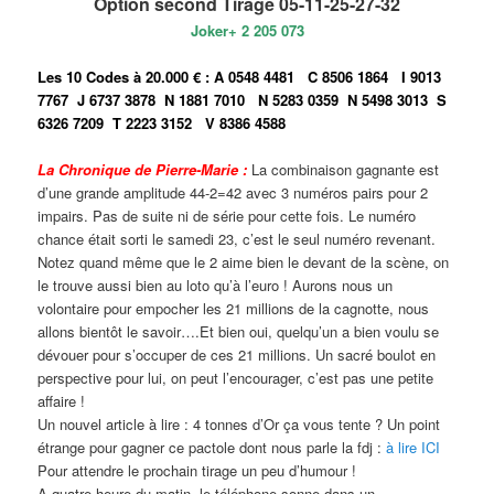
Option second Tirage 05-11-25-27-32
Joker+ 2 205 073
Les 10 Codes à 20.000 € :
A 0548 4481
C 8506 1864
I 9013
7767
J 6737 3878
N 1881 7010
N 5283 0359
N 5498 3013
S
6326 7209
T 2223 3152
V 8386 4588
La Chronique de Pierre-Marie :
La combinaison gagnante est
d’une grande amplitude 44-2=42 avec 3 numéros pairs pour 2
impairs. Pas de suite ni de série pour cette fois. Le numéro
chance était sorti le samedi 23, c’est le seul numéro revenant.
Notez quand même que le 2 aime bien le devant de la scène, on
le trouve aussi bien au loto qu’à l’euro ! Aurons nous un
volontaire pour empocher les 21 millions de la cagnotte, nous
allons bientôt le savoir….Et bien oui, quelqu’un a bien voulu se
dévouer pour s’occuper de ces 21 millions. Un sacré boulot en
perspective pour lui, on peut l’encourager, c’est pas une petite
affaire !
Un nouvel article à lire : 4 tonnes d’Or ça vous tente ? Un point
étrange pour gagner ce pactole dont nous parle la fdj :
à lire ICI
Pour attendre le prochain tirage un peu d’humour !
A quatre heure du matin, le téléphone sonne dans un