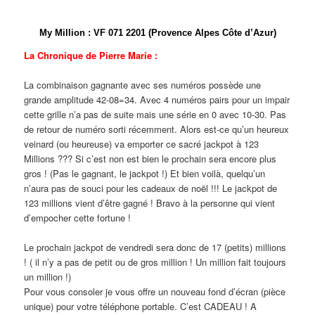
My Million
:
V
F
0
7
1
2
2
0
1 (Provence Alpes Côte d’Azur)
La Chronique de Pierre Marie :
La combinaison gagnante avec ses numéros possède une
grande amplitude 42-08=34. Avec 4 numéros pairs pour un impair
cette grille n’a pas de suite mais une série en 0 avec 10-30. Pas
de retour de numéro sorti récemment. Alors est-ce qu’un heureux
veinard (ou heureuse) va emporter ce sacré jackpot à 123
Millions ??? Si c’est non est bien le prochain sera encore plus
gros ! (Pas le gagnant, le jackpot !) Et bien voilà, quelqu’un
n’aura pas de souci pour les cadeaux de noël !!! Le jackpot de
123 millions vient d’être gagné ! Bravo à la personne qui vient
d’empocher cette fortune !
Le prochain jackpot de vendredi sera donc de 17 (petits) millions
! ( il n’y a pas de petit ou de gros million ! Un million fait toujours
un million !)
Pour vous consoler je vous offre un nouveau fond d’écran (pièce
unique) pour votre téléphone portable. C’est CADEAU ! A