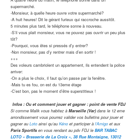
supermarché.
-Monsieur, à quelle heure ouvre votre supermarché?
-A huit heures! Dit le gérant furieux qui raccroche aussitôt.
5 minutes plus tard, le téléphone sonne à nouveau.
-S’il vous plait monsieur, vous ne pouvez pas ouvrir un peu plus
tôt?
-Pourquoi, vous êtes si pressés d’y entrer?
-Non monsieur, pas d’y rentrer mais d’en sortir !
+++
Des voleurs cambriolent un appartement, ils entendent la police
arriver:
-On a plus le choix, il faut qu’on passe par la fenêtre.
-Mais tu es fou, on est du 13eme étage
-C’est bon, pas le moment d’être superstitieux !
Infos : Ou et comment jouer et gagner : point de vente FDJ
Si comme Malik vous habitez à
Marseille (Var)
dans le 12 eme
arrondissement vous pourrez valider vos bulletins pour jouer et
gagner au
Loto
ainsi qu’au
Kéno
et participer à
l’Amigo
et aux
Paris Sportifs
en vous rendant au pdv FDJ le
BAR TABAC
LOTO « Brasserie de La Croix », 38 Rue Montaigne, 13012