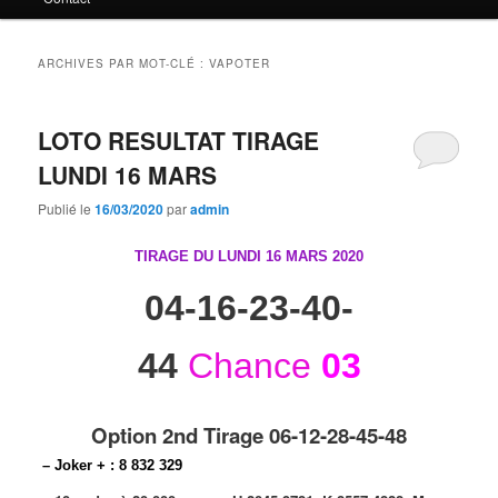
principal
secondaire
ARCHIVES PAR MOT-CLÉ :
VAPOTER
LOTO RESULTAT TIRAGE
LUNDI 16 MARS
Publié le
16/03/2020
par
admin
TIRAGE DU LUNDI 16 MARS
2020
04-16-23-40-
44
Chance
03
Option 2nd Tirage 06-12-28-45-48
– Joker + : 8 832 329