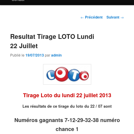
principal
Navigation
←
Précédent
Suivant
→
des
articles
Resultat Tirage LOTO Lundi
22 Juillet
Publié le
19/07/2013
par
admin
Tirage Loto du lundi 22 juillet 2013
Les résultats de ce tirage du loto du 22 / 07 sont
Numéros gagnants 7-12-29-32-38 numéro
chance 1