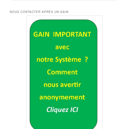
NOUS CONTACTER APRÈS UN GAIN