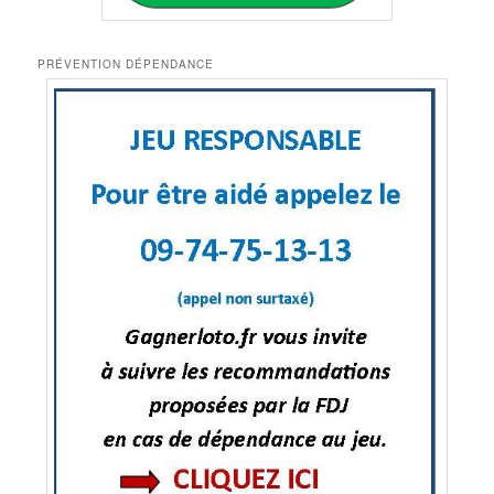
PRÉVENTION DÉPENDANCE