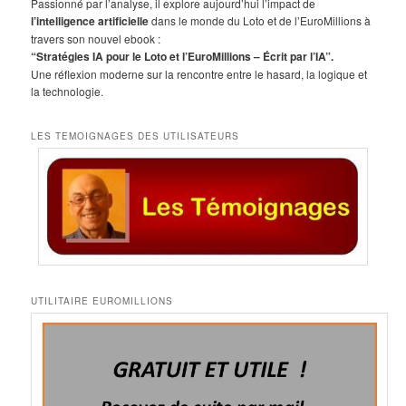
r
Passionné par l’analyse, il explore aujourd’hui l’impact de
c
l’intelligence artificielle
dans le monde du Loto et de l’EuroMillions à
h
travers son nouvel ebook :
e
“Stratégies IA pour le Loto et l’EuroMillions – Écrit par l’IA”.
Une réflexion moderne sur la rencontre entre le hasard, la logique et
la technologie.
LES TEMOIGNAGES DES UTILISATEURS
UTILITAIRE EUROMILLIONS