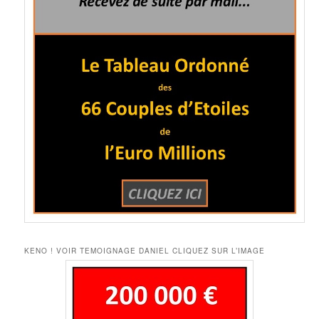
KENO ! VOIR TEMOIGNAGE DANIEL CLIQUEZ SUR L’IMAGE