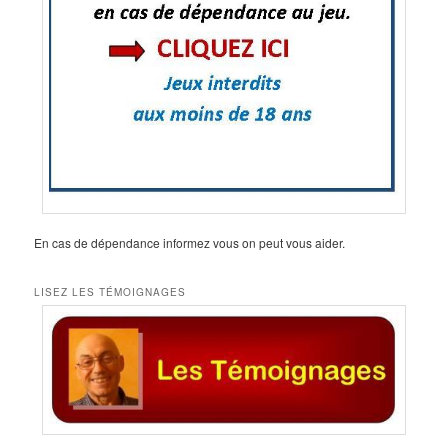
En cas de dépendance informez vous on peut vous aider.
LISEZ LES TÉMOIGNAGES