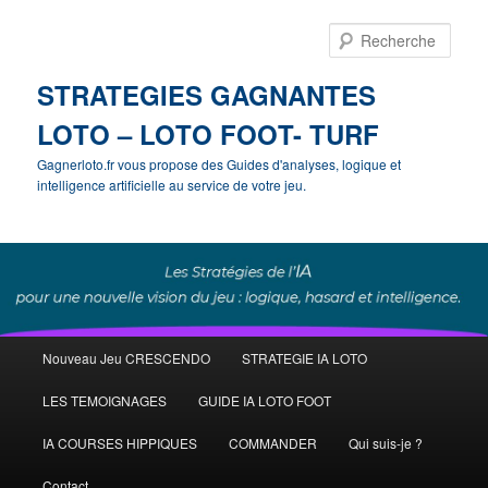
Rech
STRATEGIES GAGNANTES
LOTO – LOTO FOOT- TURF
Gagnerloto.fr vous propose des Guides d'analyses, logique et
intelligence artificielle au service de votre jeu.
Menu
Nouveau Jeu CRESCENDO
STRATEGIE IA LOTO
Aller
Aller
principal
LES TEMOIGNAGES
GUIDE IA LOTO FOOT
au
au
IA COURSES HIPPIQUES
COMMANDER
Qui suis-je ?
contenu
contenu
Contact