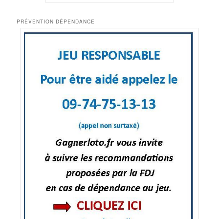
PRÉVENTION DÉPENDANCE