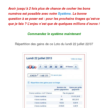
Avoir jusqu’à 2 fois plus de chance de cocher les bons
numéros est possible avec notre
Système
. La bonne
question à se poser est : pour les prochains tirages qu’est-ce
que je fais ? L’enjeu n’est que de quelques millions d’euros !
Commandez le système maintenant
Répartition des gains de ce Loto du lundi 22 juillet 22/07