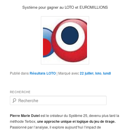
Système pour gagner au LOTO et EUROMILLIONS
Publié dans
Résultats LOTO
|
Marqué avec
22 juillet
,
loto
,
lundi
RECHERCHE
R
e
c
h
Pierre Marie Dutel
est le créateur du Système 25, devenu plus tard la
e
méthode Terbox,
une approche unique et logique du jeu de tirage.
r
Passionné par l’analyse, il explore aujourd’hui l’impact de