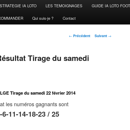
STRATEGIE IA LOTO
LES TEMOIGNAGES
GUIDE IA LOTO FOO
COMMANDER
Qui suis-je ?
Contact
Navigation
←
Précédent
Suivant
→
des
articles
sultat Tirage du samedi
GE Tirage du samedi 22 février 2014
at les numéros gagnants sont
-6-11-14-18-23 / 25