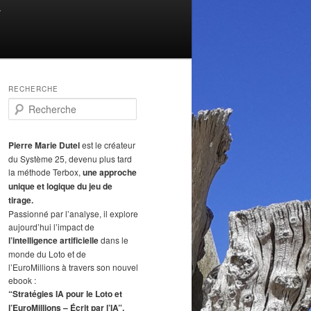
T
RECHERCHE
R
e
c
h
Pierre Marie Dutel
est le créateur
e
du Système 25, devenu plus tard
r
la méthode Terbox,
une approche
c
unique et logique du jeu de
h
tirage.
e
Passionné par l’analyse, il explore
aujourd’hui l’impact de
l’intelligence artificielle
dans le
monde du Loto et de
l’EuroMillions à travers son nouvel
ebook :
“Stratégies IA pour le Loto et
l’EuroMillions – Écrit par l’IA”.