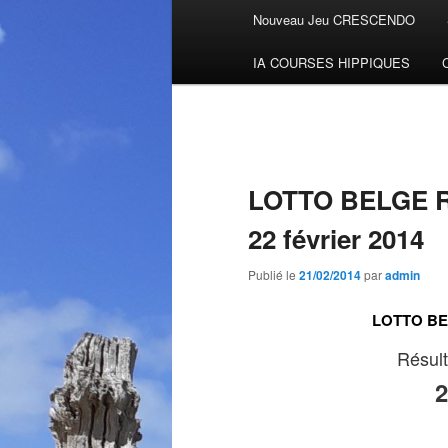
Menu
Nouveau Jeu CRESCENDO
Aller
principal
IA COURSES HIPPIQUES
au
contenu
principal
LOTTO BELGE Ré
22 février 2014
Publié le
21/02/2014
par
admin
LOTTO BEL
Résult
2