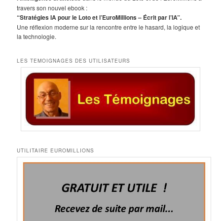
h
travers son nouvel ebook :
e
“Stratégies IA pour le Loto et l’EuroMillions – Écrit par l’IA”.
Une réflexion moderne sur la rencontre entre le hasard, la logique et
la technologie.
LES TEMOIGNAGES DES UTILISATEURS
UTILITAIRE EUROMILLIONS