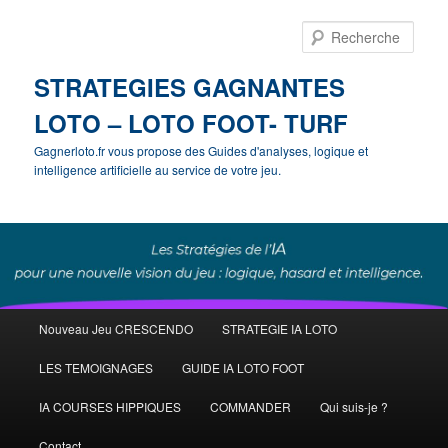
Rech
STRATEGIES GAGNANTES
LOTO – LOTO FOOT- TURF
Gagnerloto.fr vous propose des Guides d'analyses, logique et
intelligence artificielle au service de votre jeu.
Menu
Nouveau Jeu CRESCENDO
STRATEGIE IA LOTO
Aller
principal
LES TEMOIGNAGES
GUIDE IA LOTO FOOT
au
IA COURSES HIPPIQUES
COMMANDER
Qui suis-je ?
contenu
Contact