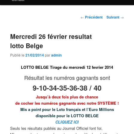
principal
Navigation
←
Précédent
Suivant
→
des
articles
Mercredi 26 février resultat
lotto Belge
Publié le
21/02/2014
par
admin
LOTTO BELGE Tirage du mercredi 12 fevrier 2014
Résultat les numéros gagnants sont
9-10-34-35-36-38 / 40
Jusqu’à deux fois plus de chance
de cocher les numéros gagnants avec notre SYSTÈME !
Mis a point pour le Loto français et l’Euro Millions
disponible pour le
LOTTO BELGE
CLIQUEZ ICI
Seuls les résultats publiés au Journal Officiel font foi.