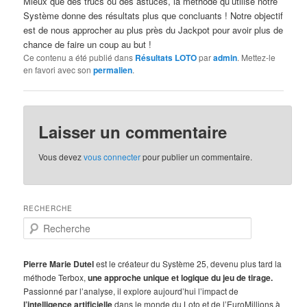
Mieux que des trucs ou des astuces, la méthode qu’utilise notre
Système donne des résultats plus que concluants ! Notre objectif
est de nous approcher au plus près du Jackpot pour avoir plus de
chance de faire un coup au but !
Ce contenu a été publié dans
Résultats LOTO
par
admin
. Mettez-le
en favori avec son
permalien
.
Laisser un commentaire
Vous devez
vous connecter
pour publier un commentaire.
RECHERCHE
R
e
c
h
Pierre Marie Dutel
est le créateur du Système 25, devenu plus tard la
e
méthode Terbox,
une approche unique et logique du jeu de tirage.
r
Passionné par l’analyse, il explore aujourd’hui l’impact de
c
l’intelligence artificielle
dans le monde du Loto et de l’EuroMillions à