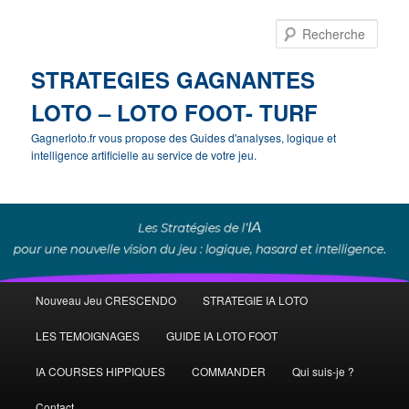
Rech
STRATEGIES GAGNANTES
LOTO – LOTO FOOT- TURF
Gagnerloto.fr vous propose des Guides d'analyses, logique et
intelligence artificielle au service de votre jeu.
Menu
Nouveau Jeu CRESCENDO
STRATEGIE IA LOTO
Aller
principal
LES TEMOIGNAGES
GUIDE IA LOTO FOOT
au
IA COURSES HIPPIQUES
COMMANDER
Qui suis-je ?
contenu
Contact