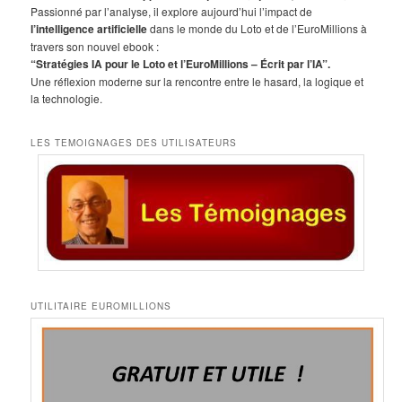
r
Passionné par l’analyse, il explore aujourd’hui l’impact de
c
l’intelligence artificielle
dans le monde du Loto et de l’EuroMillions à
h
travers son nouvel ebook :
e
“Stratégies IA pour le Loto et l’EuroMillions – Écrit par l’IA”.
Une réflexion moderne sur la rencontre entre le hasard, la logique et
la technologie.
LES TEMOIGNAGES DES UTILISATEURS
UTILITAIRE EUROMILLIONS