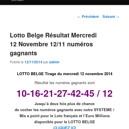
principal
Navigation
←
Précédent
Suivant
→
des
articles
Lotto Belge Résultat Mercredi
12 Novembre 12/11 numéros
gagnants
Publié le
12/11/2014
par
admin
LOTTO BELGE Tirage du mercredi 12 novembre 2014
Résultat les numéros gagnants sont
10-16-21-27-42-45 / 12
Jusqu’à deux fois plus de chance
de cocher les numéros gagnants avec notre SYSTÈME !
Mis a point pour le Loto français et l’Euro Millions
disponible pour le
LOTTO BELGE
CLIQUEZ ICI