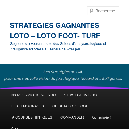
Rech
STRATEGIES GAGNANTES
LOTO – LOTO FOOT- TURF
Gagnerloto.fr vous propose des Guides d'analyses, logique et
intelligence artificielle au service de votre jeu.
Menu
Nouveau Jeu CRESCENDO
STRATEGIE IA LOTO
Aller
principal
LES TEMOIGNAGES
GUIDE IA LOTO FOOT
au
IA COURSES HIPPIQUES
COMMANDER
Qui suis-je ?
contenu
Contact