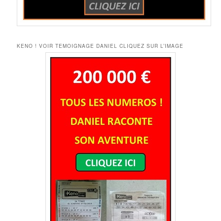
KENO ! VOIR TEMOIGNAGE DANIEL CLIQUEZ SUR L’IMAGE