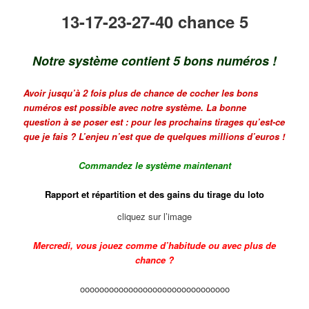
13-17-23-27-40 chance 5
Notre système contient 5 bons numéros !
Avoir jusqu’à 2 fois plus de chance de cocher les bons
numéros est possible avec notre système. La bonne
question à se poser est : pour les prochains tirages qu’est-ce
que je fais ? L’enjeu n’est que de quelques millions d’euros !
Commandez le système maintenant
Rapport et répartition et des gains du tirage du loto
cliquez sur l’image
Mercredi, vous jouez comme d’habitude ou avec plus de
chance ?
ooooooooooooooooooooooooooooooo