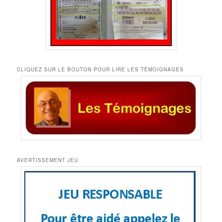
CLIQUEZ SUR LE BOUTON POUR LIRE LES TÉMOIGNAGES
AVERTISSEMENT JEU