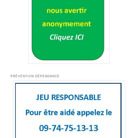
PRÉVENTION DÉPENDANCE