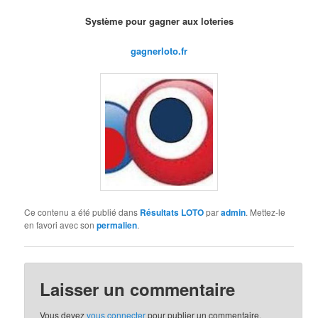
Système pour gagner aux loteries
gagnerloto.fr
Ce contenu a été publié dans
Résultats LOTO
par
admin
. Mettez-le
en favori avec son
permalien
.
Laisser un commentaire
Vous devez
vous connecter
pour publier un commentaire.