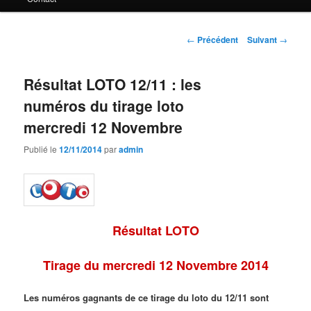
principal
Navigation
←
Précédent
Suivant
→
des
articles
Résultat LOTO 12/11 : les
numéros du tirage loto
mercredi 12 Novembre
Publié le
12/11/2014
par
admin
Résultat LOTO
Tirage du mercredi 12 Novembre 2014
Les numéros gagnants de ce tirage du loto du 12/11
sont