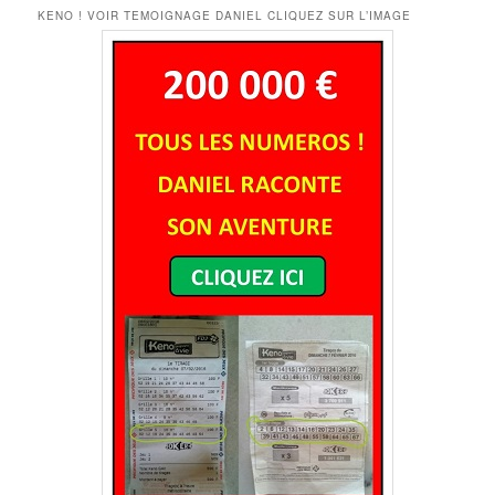
KENO ! VOIR TEMOIGNAGE DANIEL CLIQUEZ SUR L’IMAGE