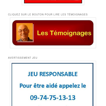
CLIQUEZ SUR LE BOUTON POUR LIRE LES TÉMOIGNAGES
AVERTISSEMENT JEU