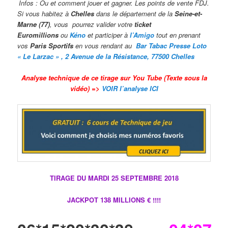
Infos : Ou et comment jouer et gagner. Les points de vente FDJ.
Si vous habitez à
Chelles
dans le département de la
Seine-et-
Marne
(77)
, vous pourrez valider votre
ticket
Euromillions
ou
Kéno
et participer à
l’Amigo
tout en prenant
vos
Paris Sportifs
en vous rendant au
Bar Tabac Presse Loto
« Le Larzac » , 2 Avenue de la Résistance, 77500 Chelles
Analyse technique de ce tirage sur You Tube (Texte sous la
vidéo) =>
VOIR l’analyse ICI
TIRAGE DU MARDI 25 SEPTEMBRE
2018
JACKPOT 138 MILLIONS € !!!!