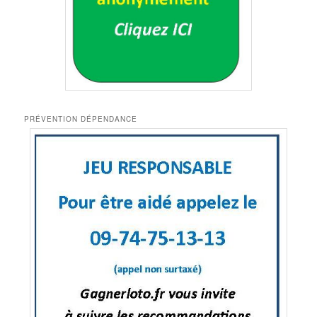
PRÉVENTION DÉPENDANCE