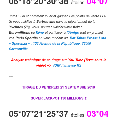
06*15*20*30*38
04*07
étoiles
Infos : Ou et comment jouer et gagner. Les points de vente FDJ.
Si vous habitez à
Sartrouville
dans le département de la
Yvelines
(78)
, vous pourrez valider votre
ticket
Euromillions
ou
Kéno
et participer à
l’Amigo
tout en prenant
vos
Paris Sportifs
en vous rendant au
Bar Tabac Presse Loto
« Sperenza » , 133 Avenue de la République, 78500
Sartrouville
Analyse technique de ce tirage sur You Tube (Texte sous la
vidéo) =>
VOIR l’analyse ICI
++
TIRAGE DU VENDREDI 21 SEPTEMBRE
2018
SUPER JACKPOT 130 MILLIONS €
05*07*21*25*37
03*04
étoiles