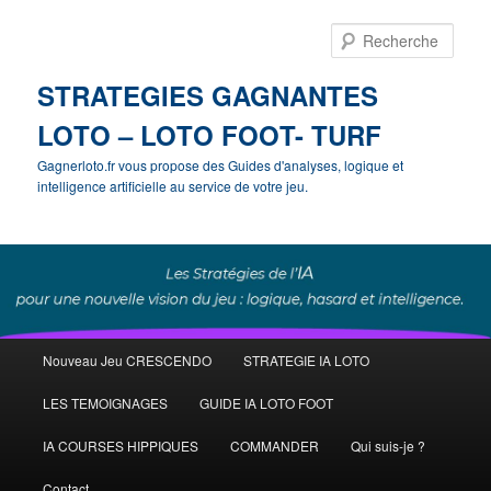
Rech
STRATEGIES GAGNANTES
LOTO – LOTO FOOT- TURF
Gagnerloto.fr vous propose des Guides d'analyses, logique et
intelligence artificielle au service de votre jeu.
Menu
Nouveau Jeu CRESCENDO
STRATEGIE IA LOTO
Aller
principal
LES TEMOIGNAGES
GUIDE IA LOTO FOOT
au
IA COURSES HIPPIQUES
COMMANDER
Qui suis-je ?
contenu
Contact