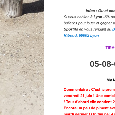
Infos : Ou et co
Si vous habitez à
Lyon -69-
da
bulletins pour jouer et gagner 
Sportifs
en vous rendant au
B
Riboud, 69002 Lyon
TIRA
05-08
My M
Commentaire : C’est la premiè
vendredi 21 juin ! Une combi
! Tout d’abord elle contient 2
Encore un peu de piment avec 
mardi dernier ! On fini par 4