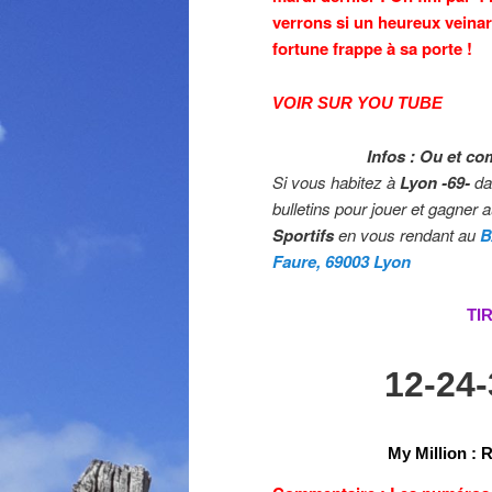
verrons si un heureux veinar
fortune frappe à sa porte !
VOIR SUR YOU TUBE
Infos : Ou et co
Si vous habitez à
Lyon -69-
da
bulletins pour jouer et gagner 
Sportifs
en vous rendant au
B
Faure, 69003 Lyon
TI
12-24
My Million
: