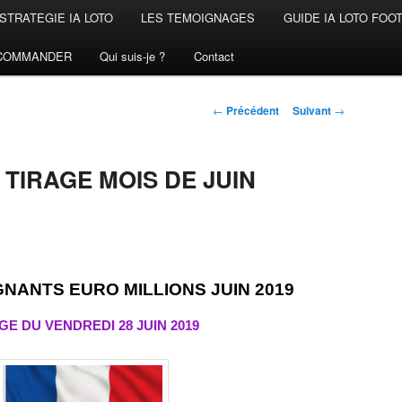
STRATEGIE IA LOTO
LES TEMOIGNAGES
GUIDE IA LOTO FOO
COMMANDER
Qui suis-je ?
Contact
Navigation
←
Précédent
Suivant
→
des
articles
TIRAGE MOIS DE JUIN
ANTS EURO MILLIONS JUIN 2019
GE DU VENDREDI 28 JUIN
2019