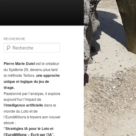
T
RECHERCHE
R
e
c
h
Pierre Marie Dutel
est le créateur
e
du Système 25, devenu plus tard
r
la méthode Terbox,
une approche
c
unique et logique du jeu de
h
tirage.
e
Passionné par l’analyse, il explore
aujourd’hui l’impact de
l’intelligence artificielle
dans le
monde du Loto et de
l’EuroMillions à travers son nouvel
ebook :
“Stratégies IA pour le Loto et
l’EuroMillions – Écrit par l’IA”.