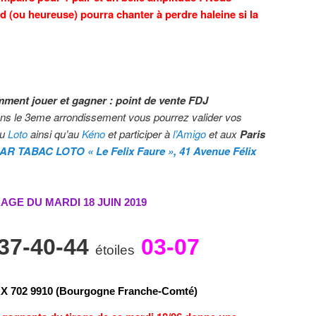
d (ou heureuse) pourra chanter à perdre haleine si la
mment jouer et gagner : point de vente FDJ
ns le 3eme arrondissement
vous pourrez valider vos
au
Loto
ainsi qu’au
Kéno
et participer à
l’Amigo
et aux
Paris
AR TABAC LOTO « Le Felix Faure », 41 Avenue Félix
RAGE DU MARDI 18 JUIN
2019
-37-40-44
03-07
étoiles
R
X
7
0
2
9
9
1
0 (Bourgogne Franche-Comté)