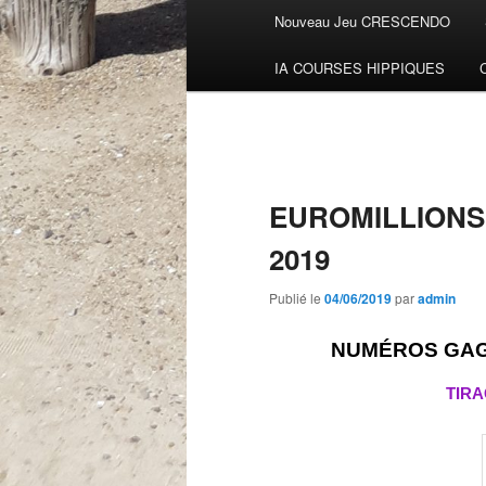
Menu
Nouveau Jeu CRESCENDO
Aller
principal
IA COURSES HIPPIQUES
au
contenu
principal
EUROMILLIONS 
2019
Publié le
04/06/2019
par
admin
NUMÉROS GAGN
TIRA