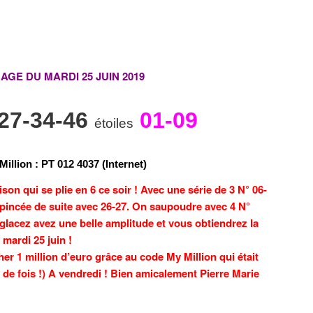
RAGE DU MARDI 25 JUIN 2019
-27-34-46
01-09
étoiles
Million
:
P
T
0
1
2
4
0
3
7 (Internet)
n qui se plie en 6 ce soir ! Avec une série de 3 N° 06-
 pincée de suite avec 26-27. On saupoudre avec 4 N°
 glacez avez une belle amplitude et vous obtiendrez la
mardi 25 juin !
er 1 million d’euro grâce au code My Million qui était
 de fois !) A vendredi ! Bien amicalement Pierre Marie