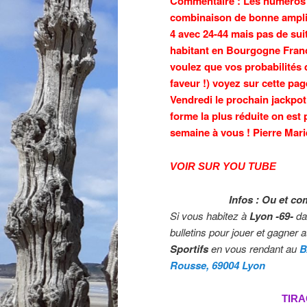
Commentaire : Les numéros 
combinaison de bonne amplit
4 avec 24-44 mais pas de sui
habitant en Bourgogne Franc
voulez que vos probabilités
faveur !) voyez sur cette pa
Vendredi le prochain jackpot
forme la plus réduite on est
semaine à vous ! Pierre Mari
VOIR SUR YOU TUBE
Infos : Ou et co
Si vous habitez à
Lyon -69-
da
bulletins pour jouer et gagner 
Sportifs
en vous rendant au
B
Rousse, 69004 Lyon
TIRA