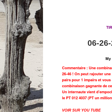
TI
06-26
My 
Commentaire : Une combinaiso
26-46 ! On peut rajouter une
pairs pour 1 impairs et vous
combinaison gagnante de ce 
Un internaute vient d’empoch
le PT 012 4037 (PT un million
VOIR SUR YOU TUBE