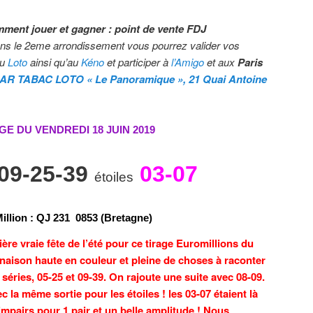
mment jouer et gagner : point de vente FDJ
ns le 2eme arrondissement
vous pourrez valider vos
au
Loto
ainsi qu’au
Kéno
et participer à
l’Amigo
et aux
Paris
AR TABAC LOTO « Le Panoramique », 21 Quai Antoine
GE DU VENDREDI 18 JUIN
2019
-09-25-39
03-07
étoiles
illion
:
Q
J
2
3
1
0
8
5
3 (Bretagne)
re vraie fête de l’été pour ce tirage Euromillions du
naison haute en couleur et pleine de choses à raconter
 séries, 05-25 et 09-39. On rajoute une suite avec 08-09.
la même sortie pour les étoiles ! les 03-07 étaient là
 impairs pour 1 pair et un belle amplitude ! Nous