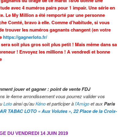
gagnants du tirage de ce mardi 18/06 donne une
ude avec 4 numéros pairs pour 1 impair. Une série en
te. Le My Million a été remporté par une personne
he Comté, bravo à elle. Comme d’habitude, si vous
 de trouver les numéros gagnants changent (en votre
ge
https://gagnerloto.fr/
 sera soit plus gros soit plus petit ! Mais même dans sa
 preneur ! Envoyez les millions ! A vendredi et bonne
e
mment jouer et gagner : point de vente FDJ
ns le 4eme arrondissement
vous pourrez valider vos
au
Loto
ainsi qu’au
Kéno
et participer à
l’Amigo
et aux
Paris
AR TABAC LOTO « Aux Volutes », 22 Place de la Croix-
GE DU VENDREDI 14 JUIN
2019