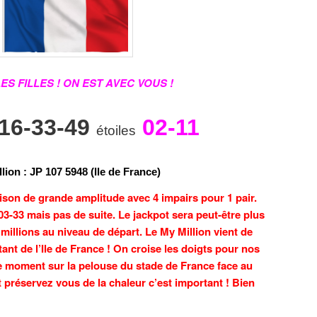
ES FILLES ! ON EST AVEC VOUS !
-16-33-49
02-11
étoiles
llion
:
J
P
1
0
7
5
9
4
8 (Ile de France)
on de grande amplitude avec 4 impairs pour 1 pair.
03-33 mais pas de suite. Le jackpot sera peut-être plus
 millions au niveau de départ. Le My Million vient de
ant de l’Ile de France ! On croise les doigts pour nos
e moment sur la pelouse du stade de France face au
préservez vous de la chaleur c’est important ! Bien