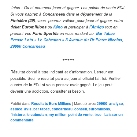
Infos : Ou et comment jouer et gagner. Les points de vente FDJ.
Si vous habitez à
Concarneau
dans le département de la
Finistère (29)
, vous pourrez valider ,pour jouer et gagner, votre
ticket Euromillions
ou
Kéno
et participer à
l’Amigo
tout en
prenant vos
Paris Sportifs
en vous rendant au
Bar Tabac
Presse Loto « Le Cabestan » 3 Avenue du Dr Pierre Nicolas,
29900 Concarneau
+++++
Résultat donné à titre indicatif et d’information. L’erreur est
possible. Seul le résultat paru au journal officiel fait foi. Vérifier
auprès de la FDJ si vous pensez avoir gagné. Le jeu peut
devenir une addiction, consulter si besoin.
Publié dans
Résultats Euro Millions
|
Marqué avec
29900
,
analyse
,
astuce
,
avis
,
bar tabac
,
concarneau
,
conseil
,
euromillions
,
finistere
,
le cabestan
,
my million
,
point de vente
,
truc
|
Laisser un
commentaire