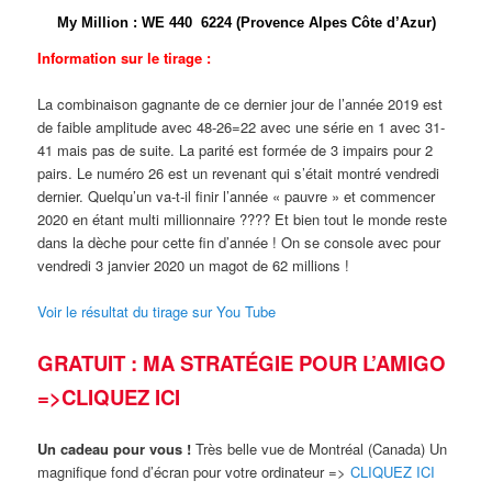
My Million
:
W
E
4
4
0
6
2
2
4 (Provence Alpes Côte d’Azur)
Information sur le tirage :
La combinaison gagnante de ce dernier jour de l’année 2019 est
de faible amplitude avec 48-26=22 avec une série en 1 avec 31-
41 mais pas de suite. La parité est formée de 3 impairs pour 2
pairs. Le numéro 26 est un revenant qui s’était montré vendredi
dernier. Quelqu’un va-t-il finir l’année « pauvre » et commencer
2020 en étant multi millionnaire ???? Et bien tout le monde reste
dans la dèche pour cette fin d’année ! On se console avec pour
vendredi 3 janvier 2020 un magot de 62 millions !
Voir le résultat du tirage sur You Tube
GRATUIT : MA
STRATÉGIE
POUR L’AMIGO
=>CLIQUEZ ICI
Un cadeau pour vous !
Très belle vue de Montréal (Canada) Un
magnifique fond d’écran pour votre ordinateur =>
CLIQUEZ ICI