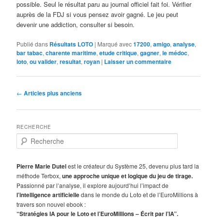
possible. Seul le résultat paru au journal officiel fait foi. Vérifier
auprès de la FDJ si vous pensez avoir gagné. Le jeu peut
devenir une addiction, consulter si besoin.
Publié dans
Résultats LOTO
|
Marqué avec
17200
,
amigo
,
analyse
,
bar tabac
,
charente maritime
,
etude critique
,
gagner
,
le médoc
,
loto
,
ou valider
,
resultat
,
royan
|
Laisser un commentaire
Navigation
←
Articles plus anciens
des
articles
RECHERCHE
R
e
c
h
Pierre Marie Dutel
est le créateur du Système 25, devenu plus tard la
e
méthode Terbox,
une approche unique et logique du jeu de tirage.
r
Passionné par l’analyse, il explore aujourd’hui l’impact de
c
l’intelligence artificielle
dans le monde du Loto et de l’EuroMillions à
h
travers son nouvel ebook :
e
“Stratégies IA pour le Loto et l’EuroMillions – Écrit par l’IA”.