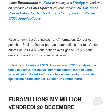
ticket Euromillions
ou
Kéno
et participer à
l’Amigo
(si bar) tout
en prenant vos
Paris Sportifs
en vous rendant au
Bar Taba
c
Presse Loto « Le Bar des Amis » 17 Impasse du Placier,
37300 Joué-lès-Tours
+++++
Résultat donné à titre indicatif et d’information. L’erreur est
possible. Seul le résultat paru au journal officiel fait foi. Vérifier
auprès de la FDJ si vous pensez avoir gagné. Le jeu peut
devenir une addiction, consulter si besoin.
Publié dans
Résultats LOTO
|
Marqué avec
37300
,
analyse
,
bar
tabac des amis
,
chronique
,
comment gagner
,
Indre et Loire
,
jackpot
,
joker
,
Joué-Lès-Tours
,
loto
,
ou jouer amigo
,
ou valider
,
specialiste
,
tirage samedi
|
Laisser un commentaire
EUROMILLIONS MY MILLION
VENDREDI 20 DECEMBRE