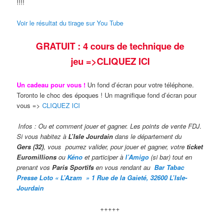
!!!!
Voir le résultat du tirage sur You Tube
GRATUIT : 4 cours de technique de
jeu
=>CLIQUEZ ICI
Un cadeau pour vous !
Un fond d’écran pour votre téléphone.
Toronto le choc des époques ! Un magnifique fond d’écran pour
vous =>
CLIQUEZ ICI
Infos : Ou et comment jouer et gagner. Les points de vente FDJ.
Si vous habitez à
L’Isle Jourdain
dans le département du
Gers (32)
, vous pourrez valider,
pour jouer et gagner, votre
ticket
Euromillions
ou
Kéno
et participer à
l’Amigo
(si bar) tout en
prenant vos
Paris Sportifs
en vous rendant au
Bar Taba
c
Presse Loto « L’Azam » 1 Rue de la Gaieté, 32600 L’Isle-
Jourdain
+++++