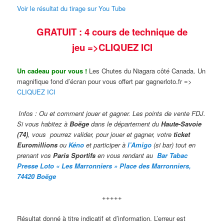
Voir le résultat du tirage sur You Tube
GRATUIT : 4 cours de technique de
jeu
=>CLIQUEZ ICI
Un cadeau pour vous !
Les Chutes du Niagara côté Canada. Un
magnifique fond d’écran pour vous offert par gagnerloto.fr =>
CLIQUEZ ICI
Infos : Ou et comment jouer et gagner. Les points de vente FDJ.
Si vous habitez à
Boëge
dans le département du
Haute-Savoie
(74)
, vous pourrez valider,
pour jouer et gagner, votre
ticket
Euromillions
ou
Kéno
et participer à
l’Amigo
(si bar) tout en
prenant vos
Paris Sportifs
en vous rendant au
Bar Taba
c
Presse Loto « Les Marronniers » Place des Marronniers,
74420 Boëge
+++++
Résultat donné à titre indicatif et d’information. L’erreur est