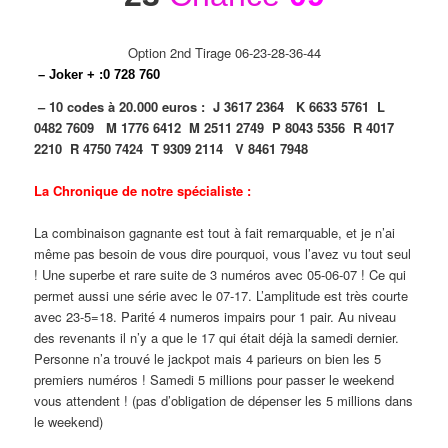
Option 2nd Tirage 06-23-28-36-44
– Joker + :
0
7
2
8
7
6
0
– 10 codes à 20.000 euros :
J 3617 2364
K 6633 5761
L
0482 7609
M 1776 6412
M 2511 2749
P 8043 5356
R 4017
2210
R 4750 7424
T 9309 2114
V 8461 7948
La Chronique de notre spécialiste :
La combinaison gagnante est tout à fait remarquable, et je n’ai
même pas besoin de vous dire pourquoi, vous l’avez vu tout seul
! Une superbe et rare suite de 3 numéros avec 05-06-07 ! Ce qui
permet aussi une série avec le 07-17. L’amplitude est très courte
avec 23-5=18. Parité 4 numeros impairs pour 1 pair. Au niveau
des revenants il n’y a que le 17 qui était déjà la samedi dernier.
Personne n’a trouvé le jackpot mais 4 parieurs on bien les 5
premiers numéros ! Samedi 5 millions pour passer le weekend
vous attendent ! (pas d’obligation de dépenser les 5 millions dans
le weekend)