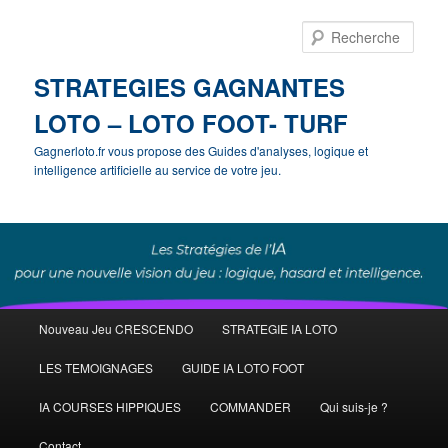
Rech
STRATEGIES GAGNANTES
LOTO – LOTO FOOT- TURF
Gagnerloto.fr vous propose des Guides d'analyses, logique et
intelligence artificielle au service de votre jeu.
Menu
Nouveau Jeu CRESCENDO
STRATEGIE IA LOTO
Aller
Aller
principal
LES TEMOIGNAGES
GUIDE IA LOTO FOOT
au
au
IA COURSES HIPPIQUES
COMMANDER
Qui suis-je ?
contenu
contenu
Contact