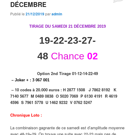
DÉCEMBRE
Publié le
21/12/2019
par
admin
TIRAGE DU SAMEDI 21 DÉCEMBRE
2019
19-22-23-27-
48
Chance
02
Option 2nd Tirage 01-12-14-22-49
– Joker + : 3 067 001
– 10 codes à 20.000 euros :
H 2877 1508
J 7862 8192
K
7140 5677
M 0489 0838
O 5020 7069
P 6130 4191
R 4619
4596
S 7961 5778
U 1462 9232
V 0762 5247
Chronique Loto :
La combinaison gagnante de ce samedi est d’amplitude moyenne
avec 48-19=29. On trouve une suite avec 22-23 mais pas de