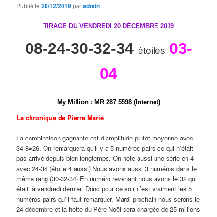
Publié le
20/12/2019
par
admin
TIRAGE DU VENDREDI 20 DÉCEMBRE
2019
08-24-30-32-34
03-
étoiles
04
My Million
:
M
R
2
8
7
5
5
9
8 (Internet)
La chronique de Pierre Marie
La combinaison gagnante est d’amplitude plutôt moyenne avec
34-8=26. On remarquera qu’il y a 5 numéros pairs ce qui n’était
pas arrivé depuis bien longtemps. On note aussi une série en 4
avec 24-34 (étoile 4 aussi) Nous avons aussi 3 numéros dans le
même rang (30-32-34) En numéro revenant nous avons le 32 qui
était là vendredi dernier. Donc pour ce soir c’est vraiment les 5
numéros pairs qu’il faut remarquer. Mardi prochain nous serons le
24 décembre et la hotte du Père Noël sera chargée de 25 millions