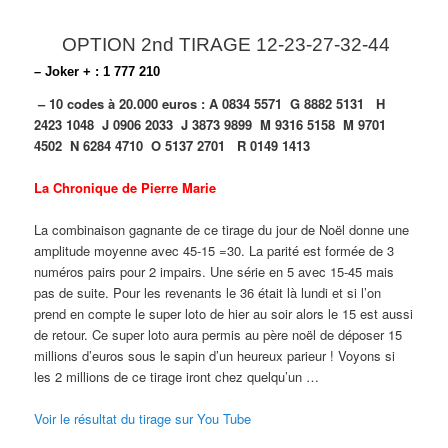
OPTION 2nd TIRAGE 12-23-27-32-44
– Joker + : 1 777 210
– 10 codes à 20.000 euros :
A 0834 5571
G 8882 5131
H
2423 1048
J 0906 2033
J 3873 9899
M 9316 5158
M 9701
4502
N 6284 4710
O 5137 2701
R 0149 1413
La Chronique de Pierre Marie
La combinaison gagnante de ce tirage du jour de Noël donne une
amplitude moyenne avec 45-15 =30. La parité est formée de 3
numéros pairs pour 2 impairs. Une série en 5 avec 15-45 mais
pas de suite. Pour les revenants le 36 était là lundi et si l’on
prend en compte le super loto de hier au soir alors le 15 est aussi
de retour. Ce super loto aura permis au père noël de déposer 15
millions d’euros sous le sapin d’un heureux parieur ! Voyons si
les 2 millions de ce tirage iront chez quelqu’un …
Voir le résultat du tirage sur You Tube