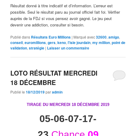
Résultat donné à titre indicatif et d’information. L’erreur est
possible. Seul le résultat paru au journal officiel fait foi. Vérifier
auprès de la FDJ si vous pensez avoir gagné. Le jeu peut
devenir une addiction, consulter si besoin.
Publié dans
Résultats Euro Millions
|
Marqué avec
32600
,
amigo
,
conseil
,
euromillions
,
gers
,
keno
,
l'isle jourdain
,
my million
,
point de
validation
,
stratégie
|
Laisser un commentaire
LOTO RÉSULTAT MERCREDI
18 DÉCEMBRE
Publié le
18/12/2019
par
admin
TIRAGE DU MERCREDI 18 DÉCEMBRE
2019
05-06-07-17-
23
Chance
09