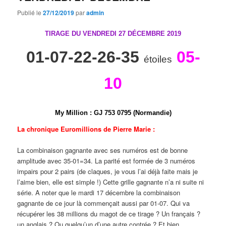
Publié le
27/12/2019
par
admin
TIRAGE DU VENDREDI 27 DÉCEMBRE
2019
01-07-22-26-35
05-
étoiles
10
My Million
:
G
J
7
5
3
0
7
9
5 (Normandie)
La chronique Euromillions de Pierre Marie :
La combinaison gagnante avec ses numéros est de bonne
amplitude avec 35-01=34. La parité est formée de 3 numéros
impairs pour 2 pairs (de claques, je vous l’ai déjà faite mais je
l’aime bien, elle est simple !) Cette grille gagnante n’a ni suite ni
série. A noter que le mardi 17 décembre la combinaison
gagnante de ce jour là commençait aussi par 01-07. Qui va
récupérer les 38 millions du magot de ce tirage ? Un français ?
un anglais ? Ou quelqu’un d’une autre contrée ? Et bien