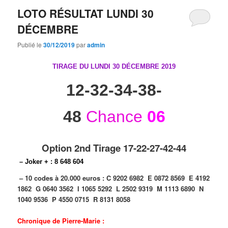
LOTO RÉSULTAT LUNDI 30
DÉCEMBRE
Publié le
30/12/2019
par
admin
TIRAGE DU LUNDI 30 DÉCEMBRE
2019
12-32-34-38-
48
Chance
06
Option 2nd Tirage 17-22-27-42-44
– Joker + : 8 648 604
– 10 codes à 20.000 euros :
C 9202 6982
E 0872 8569
E 4192
1862
G 0640 3562
I 1065 5292
L 2502 9319
M 1113 6890
N
1040 9536
P 4550 0715
R 8131 8058
Chronique de Pierre-Marie :