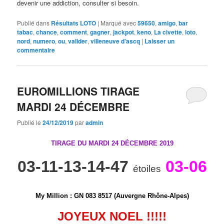
devenir une addiction, consulter si besoin.
Publié dans
Résultats LOTO
|
Marqué avec
59650
,
amigo
,
bar
tabac
,
chance
,
comment
,
gagner
,
jackpot
,
keno
,
La civette
,
loto
,
nord
,
numero
,
ou
,
valider
,
villeneuve d'ascq
|
Laisser un
commentaire
EUROMILLIONS TIRAGE
MARDI 24 DÉCEMBRE
Publié le
24/12/2019
par
admin
TIRAGE DU MARDI 24 DÉCEMBRE
2019
03-11-13-14-47
03-06
étoiles
My Million
:
G
N
0
8
3
8
5
1
7 (Auvergne Rhône-Alpes)
JOYEUX NOEL !!!!!