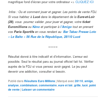
magnifique fond d’écran pour votre ordinateur =>
CLIQUEZ ICI
Infos : Ou et comment jouer et gagner. Les points de vente FDJ.
Si vous habitez à
Lucé
dans le département de la
Eure-et-Loir
(28)
, vous pourrez valider ,pour jouer et gagner, votre
ticket
Euromillions
ou
Kéno
et participer à
l’Amigo
tout en prenant
vos
Paris Sportifs
en vous rendant au
Bar Tabac Presse Loto
« Le Balto » 56 Rue de la République, 28110 Lucé
+++++
Résultat donné à titre indicatif et d’information. L’erreur est
possible. Seul le résultat paru au journal officiel fait foi. Vérifier
auprès de la FDJ si vous pensez avoir gagné. Le jeu peut
devenir une addiction, consulter si besoin.
Publié dans
Résultats Euro Millions
|
Marqué avec
28110
,
amigo
,
analyse
,
combinaison
,
commentaire
,
eure et loir
,
grille
,
lucé
,
point
de vente
|
Laisser un commentaire