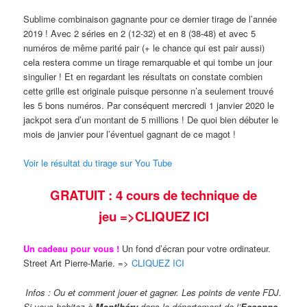
Sublime combinaison gagnante pour ce dernier tirage de l’année
2019 ! Avec 2 séries en 2 (12-32) et en 8 (38-48) et avec 5
numéros de même parité pair (+ le chance qui est pair aussi)
cela restera comme un tirage remarquable et qui tombe un jour
singulier ! Et en regardant les résultats on constate combien
cette grille est originale puisque personne n’a seulement trouvé
les 5 bons numéros. Par conséquent mercredi 1 janvier 2020 le
jackpot sera d’un montant de 5 millions ! De quoi bien débuter le
mois de janvier pour l’éventuel gagnant de ce magot !
Voir le résultat du tirage sur You Tube
GRATUIT : 4 cours de technique de
jeu
=>CLIQUEZ ICI
Un cadeau pour vous !
Un fond d’écran pour votre ordinateur.
Street Art Pierre-Marie. =>
CLIQUEZ ICI
Infos : Ou et comment jouer et gagner. Les points de vente FDJ.
Si vous habitez à
Montlhéry
dans le département de l’
Essonne