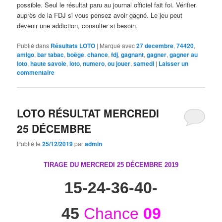
possible. Seul le résultat paru au journal officiel fait foi. Vérifier
auprès de la FDJ si vous pensez avoir gagné. Le jeu peut
devenir une addiction, consulter si besoin.
Publié dans
Résultats LOTO
|
Marqué avec
27 decembre
,
74420
,
amigo
,
bar tabac
,
boëge
,
chance
,
fdj
,
gagnant
,
gagner
,
gagner au
loto
,
haute savoie
,
loto
,
numero
,
ou jouer
,
samedi
|
Laisser un
commentaire
LOTO RÉSULTAT MERCREDI
25 DÉCEMBRE
Publié le
25/12/2019
par
admin
TIRAGE DU MERCREDI 25 DÉCEMBRE
2019
15-24-36-40-
45
Chance
09