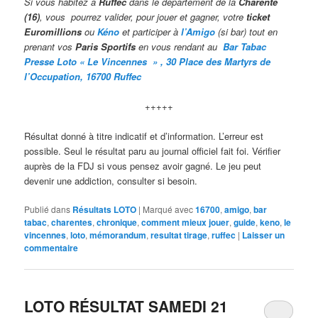
Si vous habitez à
Ruffec
dans le département de la
Charente
(16)
, vous pourrez valider,
pour jouer et gagner, votre
ticket
Euromillions
ou
Kéno
et participer à
l’Amigo
(si bar) tout en
prenant vos
Paris Sportifs
en vous rendant au
Bar Taba
c
Presse Loto « Le Vincennes » , 30 Place des Martyrs de
l’Occupation, 16700 Ruffec
+++++
Résultat donné à titre indicatif et d’information. L’erreur est
possible. Seul le résultat paru au journal officiel fait foi. Vérifier
auprès de la FDJ si vous pensez avoir gagné. Le jeu peut
devenir une addiction, consulter si besoin.
Publié dans
Résultats LOTO
|
Marqué avec
16700
,
amigo
,
bar
tabac
,
charentes
,
chronique
,
comment mieux jouer
,
guide
,
keno
,
le
vincennes
,
loto
,
mémorandum
,
resultat tirage
,
ruffec
|
Laisser un
commentaire
LOTO RÉSULTAT SAMEDI 21