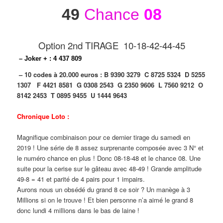
49
Chance
08
Option 2nd TIRAGE 10-18-42-44-45
– Joker + : 4 437 809
– 10 codes à 20.000 euros :
B 9390 3279
C 8725 5324
D 5255
1307
F 4421 8581
G 0308 2543
G 2350 9606
L 7560 9212
O
8142 2453
T 0895 9455
U 1444 9643
Chronique Loto :
Magnifique combinaison pour ce dernier tirage du samedi en
2019 ! Une série de 8 assez surprenante composée avec 3 N° et
le numéro chance en plus ! Donc 08-18-48 et le chance 08. Une
suite pour la cerise sur le gâteau avec 48-49 ! Grande amplitude
49-8 = 41 et parité de 4 pairs pour 1 impairs.
Aurons nous un obsédé du grand 8 ce soir ? Un manège à 3
Millions si on le trouve ! Et bien personne n’a aimé le grand 8
donc lundi 4 millions dans le bas de laine !