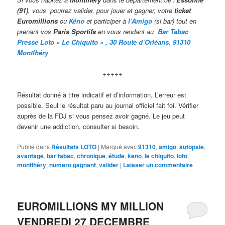
(91)
, vous pourrez valider,
pour jouer et gagner, votre
ticket
Euromillions
ou
Kéno
et participer à
l’Amigo
(si bar) tout en
prenant vos
Paris Sportifs
en vous rendant au
Bar Taba
c
Presse Loto « Le Chiquito » , 30 Route d’Orléans, 91310
Montlhéry
+++++
Résultat donné à titre indicatif et d’information. L’erreur est
possible. Seul le résultat paru au journal officiel fait foi. Vérifier
auprès de la FDJ si vous pensez avoir gagné. Le jeu peut
devenir une addiction, consulter si besoin.
Publié dans
Résultats LOTO
|
Marqué avec
91310
,
amigo
,
autopsie
,
avantage
,
bar tabac
,
chronique
,
étude
,
keno
,
le chiquito
,
loto
,
montlhéry
,
numero gagnant
,
valider
|
Laisser un commentaire
EUROMILLIONS MY MILLION
VENDREDI 27 DECEMBRE