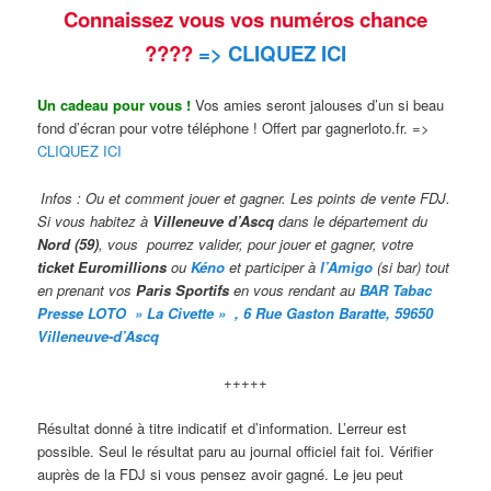
Connaissez vous vos numéros chance
????
=> CLIQUEZ ICI
Un cadeau pour vous !
Vos amies seront jalouses d’un si beau
fond d’écran pour votre téléphone ! Offert par gagnerloto.fr. =>
CLIQUEZ ICI
Infos : Ou et comment jouer et gagner. Les points de vente FDJ.
Si vous habitez à
Villeneuve d’Ascq
dans le département du
Nord (59)
, vous pourrez valider,
pour jouer et gagner, votre
ticket Euromillions
ou
Kéno
et participer à
l’Amigo
(si bar) tout
en prenant vos
Paris Sportifs
en vous rendant au
BAR
Taba
c
Presse LOTO » La Civette » , 6 Rue Gaston Baratte, 59650
Villeneuve-d’Ascq
+++++
Résultat donné à titre indicatif et d’information. L’erreur est
possible. Seul le résultat paru au journal officiel fait foi. Vérifier
auprès de la FDJ si vous pensez avoir gagné. Le jeu peut