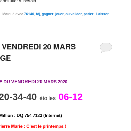
 consulter si besoin.
|
Marqué avec
76140
,
fdj
,
gagner
,
jouer
,
ou valider
,
parier
|
Laisser
 VENDREDI 20 MARS
AGE
E DU
VENDREDI 20
MARS 2020
-20-34-40
06-12
étoiles
Million
:
D
Q
7
5
4
7
1
2
3 (Internet)
erre Marie : C’est le printemps !