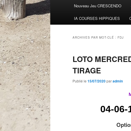
Menu
Nouveau Jeu CRESCENDO
Aller
Aller
principal
IA COURSES HIPPIQUES
au
au
contenu
contenu
ARCHIVES PAR MOT-CLÉ :
FDJ
principal
secondaire
LOTO MERCREDI
TIRAGE
Publié le
15/07/2020
par
admin
04-06-
Optio