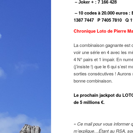
– Joker + : 7 166 428
– 10 codes à 20.000 euros :
1387 7447
P 7405 7810
Q 1
Chronique Loto de Pierre Ma
La combinaison gagnante est 
voir une série en 4 avec les 
4 N° pairs et 1 impair. En numé
(j’insiste !) que le 6 qui s’est
sorties consécutives ! Aurons
bonne combinaison.
Le prochain jackpot du LOTO 
de 5 millions €.
«
Ce mail pour vous informer q
m’explique…Étant au RSA, sorti