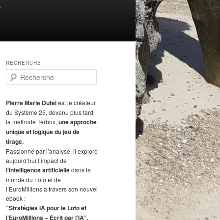
T
RECHERCHE
R
e
c
h
Pierre Marie Dutel
est le créateur
e
du Système 25, devenu plus tard
r
la méthode Terbox,
une approche
c
unique et logique du jeu de
h
tirage.
e
Passionné par l’analyse, il explore
aujourd’hui l’impact de
l’intelligence artificielle
dans le
monde du Loto et de
l’EuroMillions à travers son nouvel
ebook :
“Stratégies IA pour le Loto et
l’EuroMillions – Écrit par l’IA”.