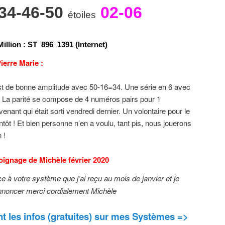
-34-46-50
02-06
étoiles
illion
:
S
T
8
9
6
1
3
9
1 (Internet)
ierre Marie :
st de bonne amplitude avec 50-16=34. Une série en 6 avec
. La parité se compose de 4 numéros pairs pour 1
enant qui était sorti vendredi dernier. Un volontaire pour le
tôt ! Et bien personne n’en a voulu, tant pis, nous jouerons
 !
oignage
de Michèle février 2020
e à votre système que j’ai reçu au mois de janvier et je
annoncer merci cordialement Michèle
 les infos (gratuites) sur mes Systèmes =>