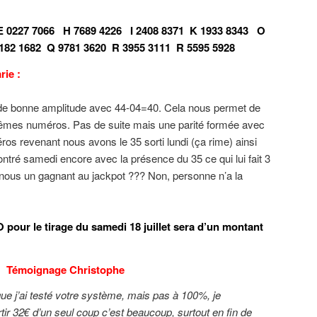
E 0227 7066
H 7689 4226
I 2408 8371
K 1933 8343
O
182 1682
Q 9781 3620
R 3955 3111
R 5595 5928
rie :
de bonne amplitude avec 44-04=40. Cela nous permet de
mêmes numéros. Pas de suite mais une parité formée avec
ros revenant nous avons le 35 sorti lundi (ça rime) ainsi
 montré samedi encore avec la présence du 35 ce qui lui fait 3
 nous un gagnant au jackpot ??? Non, personne n’a la
pour le tirage du samedi 18 juillet sera d’un montant
Témoignage Christophe
ue j’ai testé votre système, mais pas à 100%, je
r 32€ d’un seul coup c’est beaucoup, surtout en fin de