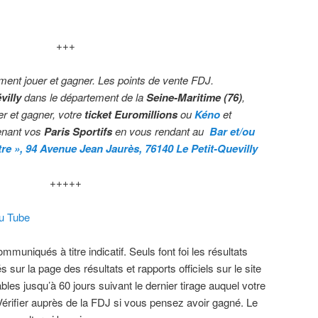
+++
ment jouer et gagner. Les points de vente FDJ.
villy
dans le département de la
Seine-Maritime (76)
,
er et gagner, votre
ticket Euromillions
ou
Kéno
et
enant vos
Paris Sportifs
en vous rendant au
Bar et/ou
re »,
94 Avenue Jean Jaurès, 76140 Le Petit-Quevilly
+++++
ou Tube
muniqués à titre indicatif. Seuls font foi les résultats
s sur la page des résultats et rapports officiels sur le site
bles jusqu’à 60 jours suivant le dernier tirage auquel votre
.Vérifier auprès de la FDJ si vous pensez avoir gagné. Le