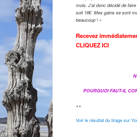
mois. J’ai donc décidé de faire
soit 16€. Mes gains se sont m
beaucoup
! »
Recevez immédiatement
CLIQUEZ ICI
N
POURQUOI FAUT-IL CO
++
Voir le résultat du tirage sur Y