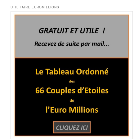
UTILITAIRE EUROMILLIONS