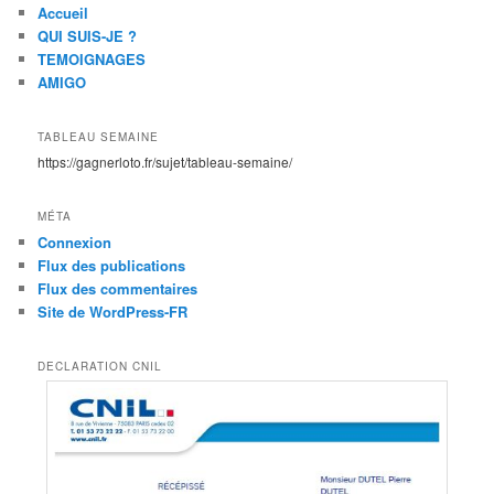
Accueil
QUI SUIS-JE ?
TEMOIGNAGES
AMIGO
TABLEAU SEMAINE
https://gagnerloto.fr/sujet/tableau-semaine/
MÉTA
Connexion
Flux des publications
Flux des commentaires
Site de WordPress-FR
DECLARATION CNIL