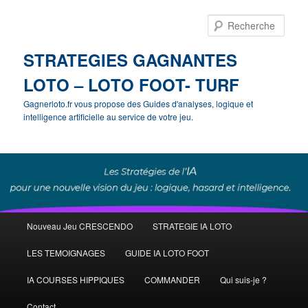
Rech
STRATEGIES GAGNANTES
LOTO – LOTO FOOT- TURF
Gagnerloto.fr vous propose des Guides d'analyses, logique et
intelligence artificielle au service de votre jeu.
Menu
Nouveau Jeu CRESCENDO
STRATEGIE IA LOTO
Aller
principal
LES TEMOIGNAGES
GUIDE IA LOTO FOOT
au
IA COURSES HIPPIQUES
COMMANDER
Qui suis-je ?
contenu
Contact