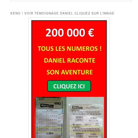
KENO ! VOIR TEMOIGNAGE DANIEL CLIQUEZ SUR L’IMAGE