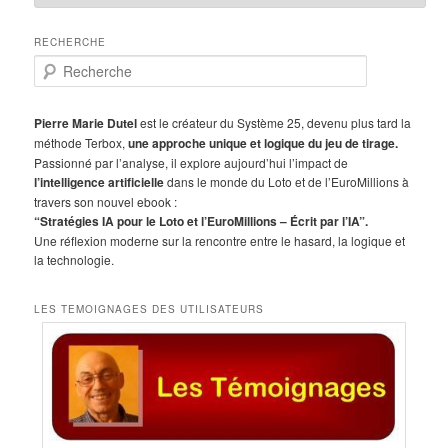
RECHERCHE
R
e
c
h
Pierre Marie Dutel
est le créateur du Système 25, devenu plus tard la
e
méthode Terbox,
une approche unique et logique du jeu de tirage.
r
Passionné par l’analyse, il explore aujourd’hui l’impact de
c
l’intelligence artificielle
dans le monde du Loto et de l’EuroMillions à
h
travers son nouvel ebook :
e
“Stratégies IA pour le Loto et l’EuroMillions – Écrit par l’IA”.
Une réflexion moderne sur la rencontre entre le hasard, la logique et
la technologie.
LES TEMOIGNAGES DES UTILISATEURS