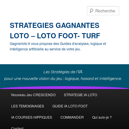
Rech
STRATEGIES GAGNANTES
LOTO – LOTO FOOT- TURF
Gagnerloto.fr vous propose des Guides d'analyses, logique et
intelligence artificielle au service de votre jeu.
Menu
Nouveau Jeu CRESCENDO
STRATEGIE IA LOTO
Aller
principal
LES TEMOIGNAGES
GUIDE IA LOTO FOOT
au
IA COURSES HIPPIQUES
COMMANDER
Qui suis-je ?
contenu
Contact