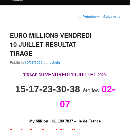
principal
Navigation
←
Précédent
Suivant
→
des
articles
EURO MILLIONS VENDREDI
10 JUILLET RESULTAT
TIRAGE
Publié le
10/07/2020
par
admin
VENDREDI 10 JUILLET
TIRAGE DU
2020
15-17-23-30-38
02-
étoiles
07
My Million
:
U
L
1
8
0
7
8
3
7 – Ile de France