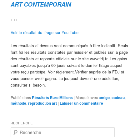
ART CONTEMPORAIN
+++
Voir le résultat du tirage sur You Tube
Les résultats ci-dessus sont communiqués à titre indicatif. Seuls
font foi les résultats constatés par huissier et publiés sur la page
des résultats et rapports officiels sur le site www.fdj.fr. Les gains
sont payables jusqu’à 60 jours suivant le dernier tirage auquel
votre reçu participe. Voir règlement.Vérifier auprès de la FDJ si
vous pensez avoir gagné. Le jeu peut devenir une addiction,
consulter si besoin.
Publié dans
Résultats Euro Millions
|
Marqué avec
amigo
,
cadeau
,
méthode
,
reproduction art
|
Laisser un commentaire
RECHERCHE
R
e