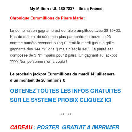
My Million
:
U
L
1
8
0
7
8
3
7 – Ile de France
Chronique Euromillions de Pierre Marie :
La combinaison gagnante est de faible amplitude avec 38-15=23.
Pas de suite ni de série non plus par contre on trouve le 23
comme numéro revenant puisqu’il était là mardi (pour la grille
gagnante des 144 millions !) mais c’est le seul. La parité est
composée de 3 N° impairs pour 2 pairs. Un gagnant au jackpot
???? Non personne n’en a voulu !
Le prochain jackpot Euromillions du mardi 14 juillet sera
d’un montant de 26 millions €
OBTENEZ TOUTES LES INFOS GRATUITES
SUR LE SYSTEME PROBIX CLIQUEZ ICI
+++++
CADEAU
: POSTER GRATUIT A IMPRIMER