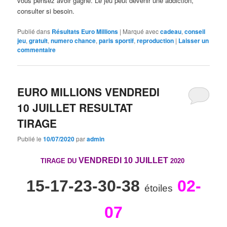
vous pensez avoir gagné. Le jeu peut devenir une addiction,
consulter si besoin.
Publié dans
Résultats Euro Millions
|
Marqué avec
cadeau
,
conseil
jeu
,
gratuit
,
numero chance
,
paris sportif
,
reproduction
|
Laisser un
commentaire
EURO MILLIONS VENDREDI
10 JUILLET RESULTAT
TIRAGE
Publié le
10/07/2020
par
admin
VENDREDI 10 JUILLET
TIRAGE DU
2020
15-17-23-30-38
02-
étoiles
07