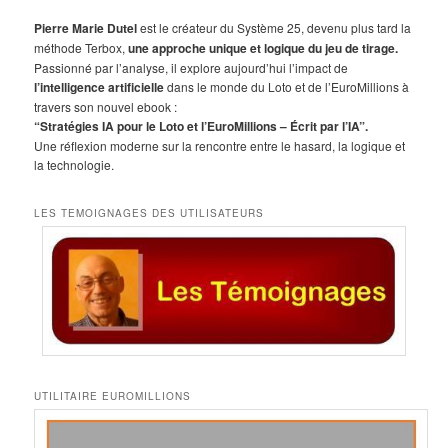
c
h
Pierre Marie Dutel
est le créateur du Système 25, devenu plus tard la
e
méthode Terbox,
une approche unique et logique du jeu de tirage.
r
Passionné par l’analyse, il explore aujourd’hui l’impact de
c
l’intelligence artificielle
dans le monde du Loto et de l’EuroMillions à
h
travers son nouvel ebook :
e
“Stratégies IA pour le Loto et l’EuroMillions – Écrit par l’IA”.
Une réflexion moderne sur la rencontre entre le hasard, la logique et
la technologie.
LES TEMOIGNAGES DES UTILISATEURS
UTILITAIRE EUROMILLIONS