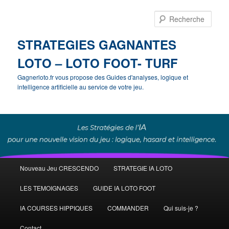
Rech
STRATEGIES GAGNANTES
LOTO – LOTO FOOT- TURF
Gagnerloto.fr vous propose des Guides d'analyses, logique et
intelligence artificielle au service de votre jeu.
Menu
Nouveau Jeu CRESCENDO
STRATEGIE IA LOTO
Aller
Aller
principal
LES TEMOIGNAGES
GUIDE IA LOTO FOOT
au
au
IA COURSES HIPPIQUES
COMMANDER
Qui suis-je ?
contenu
contenu
Contact