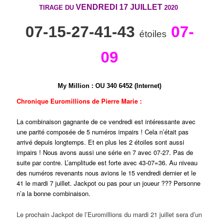
VENDREDI 17 JUILLET
TIRAGE DU
2020
07-15-27-41-43
07-
étoiles
09
My Million
:
O
U
3
4
0
6
4
5
2 (Internet)
Chronique Euromillions de Pierre Marie :
La combinaison gagnante de ce vendredi est intéressante avec
une parité composée de 5 numéros impairs ! Cela n’était pas
arrivé depuis longtemps. Et en plus les 2 étoiles sont aussi
impairs ! Nous avons aussi une série en 7 avec 07-27. Pas de
suite par contre. L’amplitude est forte avec 43-07=36. Au niveau
des numéros revenants nous avions le 15 vendredi dernier et le
41 le mardi 7 juillet. Jackpot ou pas pour un joueur ??? Personne
n’a la bonne combinaison.
Le prochain Jackpot de l’Euromillions du mardi 21 juillet sera d’un