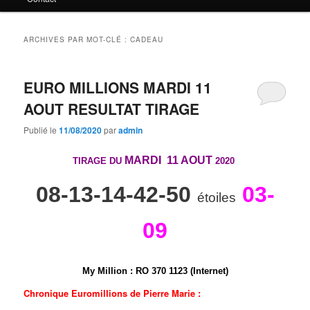
principal
secondaire
ARCHIVES PAR MOT-CLÉ :
CADEAU
EURO MILLIONS MARDI 11
AOUT RESULTAT TIRAGE
Publié le
11/08/2020
par
admin
MARDI 11 AOUT
TIRAGE DU
2020
08-13-14-42-50
03-
étoiles
09
My Million
:
R
O
3
7
0
1
1
2
3 (Internet)
Chronique Euromillions de Pierre Marie :