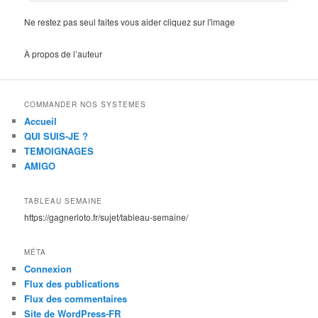
Ne restez pas seul faites vous aider cliquez sur l'image
À propos de l’auteur
COMMANDER NOS SYSTEMES
Accueil
QUI SUIS-JE ?
TEMOIGNAGES
AMIGO
TABLEAU SEMAINE
https://gagnerloto.fr/sujet/tableau-semaine/
MÉTA
Connexion
Flux des publications
Flux des commentaires
Site de WordPress-FR