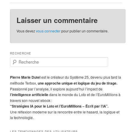
Laisser un commentaire
Vous devez
vous connecter
pour publier un commentaire.
RECHERCHE
R
e
c
h
Pierre Marie Dutel
est le créateur du Système 25, devenu plus tard la
e
méthode Terbox,
une approche unique et logique du jeu de tirage.
r
Passionné par l’analyse, il explore aujourd’hui l’impact de
c
l’intelligence artificielle
dans le monde du Loto et de l’EuroMillions à
h
travers son nouvel ebook :
e
“Stratégies IA pour le Loto et l’EuroMillions – Écrit par l’IA”.
Une réflexion moderne sur la rencontre entre le hasard, la logique et
la technologie.
LES TEMOIGNAGES DES UTILISATEURS