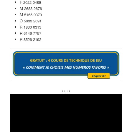
F 2022 0489
M 2688 2676
M 5165 9379
O 5933 2691
R 1830 0313
R 6146 7757
R 8526 2192
++++