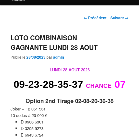
principal
Navigation
←
Précédent
Suivant
→
des
articles
LOTO COMBINAISON
GAGNANTE LUNDI 28 AOUT
Publié le
28/08/2023
par
admin
LUNDI 28 AOUT 2023
09-23-28-35-37
07
CHANCE
Option 2nd Tirage 02-08-20-36-38
Joker + : 2 051 561
10 codes à 20 000 € :
D 0966 6301
D 3205 9273
E 6943 6724