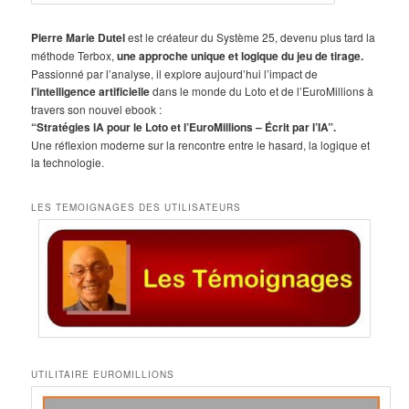
e
c
h
Pierre Marie Dutel
est le créateur du Système 25, devenu plus tard la
e
méthode Terbox,
une approche unique et logique du jeu de tirage.
r
Passionné par l’analyse, il explore aujourd’hui l’impact de
c
l’intelligence artificielle
dans le monde du Loto et de l’EuroMillions à
h
travers son nouvel ebook :
e
“Stratégies IA pour le Loto et l’EuroMillions – Écrit par l’IA”.
Une réflexion moderne sur la rencontre entre le hasard, la logique et
la technologie.
LES TEMOIGNAGES DES UTILISATEURS
UTILITAIRE EUROMILLIONS