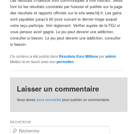
Les résultats ci-dessus sont communiqués à titre indicatif. Seuls
font foi les résultats constatés par huissier et publiés sur la page
des résultats et rapports officiels sur le site www.fdj.fr. Les gains
sont payables jusqu’à 60 jours suivant le dernier tirage auquel
votre reçu participe. Voir règlement. Vérifier auprès de la FDJ si
vous pensez avoir gagné. Le jeu peut devenir une addiction,
consulter si besoin. Le jeu peut devenir une addiction, consulter
si besoin.
Ce contenu a été publié dans
Résultats Euro Millions
par
admin
.
Mettez-le en favori avec son
permalien
.
Laisser un commentaire
Vous devez
vous connecter
pour publier un commentaire.
RECHERCHE
R