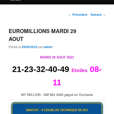
principal
Navigation
←
Précédent
Suivant
→
des
articles
EUROMILLIONS MARDI 29
AOUT
Publié le
29/08/2023
par
admin
MARDI 29 AOUT 2023
21-23-32-40-49
08-
Etoiles
11
MY MILLION : GM 852 9393 gagné en Occitanie