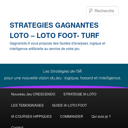
Rech
STRATEGIES GAGNANTES
LOTO – LOTO FOOT- TURF
Gagnerloto.fr vous propose des Guides d'analyses, logique et
intelligence artificielle au service de votre jeu.
Menu
Nouveau Jeu CRESCENDO
STRATEGIE IA LOTO
Aller
principal
LES TEMOIGNAGES
GUIDE IA LOTO FOOT
au
IA COURSES HIPPIQUES
COMMANDER
Qui suis-je ?
contenu
Contact