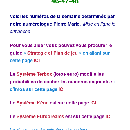
46-47-48
Voici les numéros de la semaine déterminés par
notre numérologue Pierre Marie.
Mise en ligne le
dimanche
Pour vous aider vous pouvez vous procurer le
guide
«
Stratégie et Plan de jeu
» en allant sur
cette page
ICI
Le
Système Terbox
(loto+ euro) modifie les
probabilités de cocher les numéros gagnants :
+
d’infos sur cette page
ICI
Le
Système Kéno
est sur cette page
ICI
Le
Système Eurodreams
est sur cette page
ICI
Les témoignages des utilisateurs des systèmes