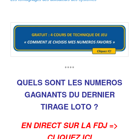
++++
QUELS SONT LES NUMEROS
GAGNANTS DU DERNIER
TIRAGE LOTO ?
EN DIRECT SUR LA FDJ =>
CLIQUEZ ICI