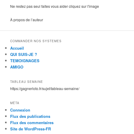
Ne restez pas seul faites vous aider cliquez sur l'image
À propos de l’auteur
COMMANDER NOS SYSTEMES
Accueil
QUI SUIS-JE ?
TEMOIGNAGES
AMIGO
TABLEAU SEMAINE
https://gagnerloto.fr/sujet/tableau-semaine/
MÉTA
Connexion
Flux des publications
Flux des commentaires
Site de WordPress-FR