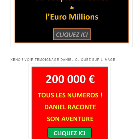
KENO ! VOIR TEMOIGNAGE DANIEL CLIQUEZ SUR L’IMAGE