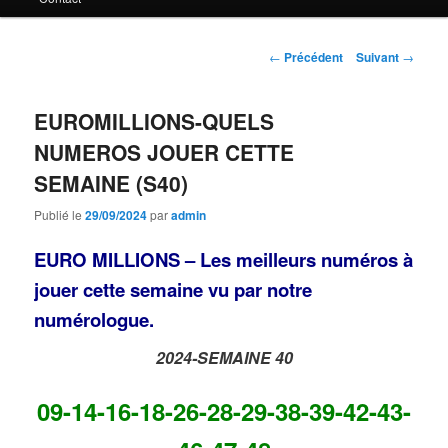
principal
Navigation
←
Précédent
Suivant
→
des
articles
EUROMILLIONS-QUELS
NUMEROS JOUER CETTE
SEMAINE (S40)
Publié le
29/09/2024
par
admin
EURO MILLIONS – Les meilleurs numéros à
jouer cette semaine vu par notre
numérologue.
2024-SEMAINE 40
09-14-16-18-26-28-29-38-39-42-43-