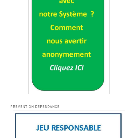
PRÉVENTION DÉPENDANCE