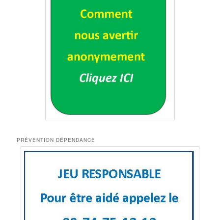
PRÉVENTION DÉPENDANCE