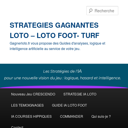
Rech
STRATEGIES GAGNANTES
LOTO – LOTO FOOT- TURF
Gagnerloto.fr vous propose des Guides d'analyses, logique et
intelligence artificielle au service de votre jeu.
Menu
Nouveau Jeu CRESCENDO
STRATEGIE IA LOTO
Aller
principal
LES TEMOIGNAGES
GUIDE IA LOTO FOOT
au
IA COURSES HIPPIQUES
COMMANDER
Qui suis-je ?
contenu
Contact