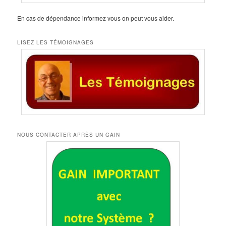
En cas de dépendance informez vous on peut vous aider.
LISEZ LES TÉMOIGNAGES
NOUS CONTACTER APRÈS UN GAIN