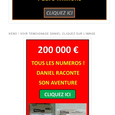
KENO ! VOIR TEMOIGNAGE DANIEL CLIQUEZ SUR L’IMAGE