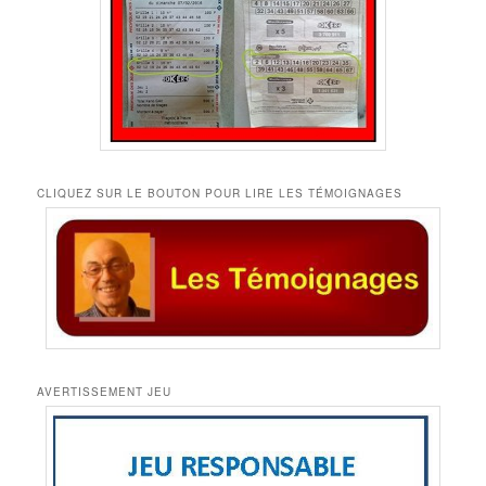
CLIQUEZ SUR LE BOUTON POUR LIRE LES TÉMOIGNAGES
AVERTISSEMENT JEU