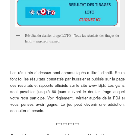
Résultat du dernier tirage LOTO +Tous les résultats des tirages du
lundi – mercredi -samedi
Les résultats ci-dessus sont communiqués à titre indicatif. Seuls
font foi les résultats constatés par huissier et publiés sur la page
des résultats et rapports officiels sur le site www.fdj.fr. Les gains
sont payables jusqu’à 60 jours suivant le dernier tirage auquel
votre reçu participe. Voir règlement. Vérifier auprès de la FDJ si
vous pensez avoir gagné. Le jeu peut devenir une addiction,
consulter si besoin.
++++++++++