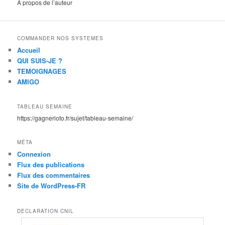
À propos de l’auteur
COMMANDER NOS SYSTEMES
Accueil
QUI SUIS-JE ?
TEMOIGNAGES
AMIGO
TABLEAU SEMAINE
https://gagnerloto.fr/sujet/tableau-semaine/
MÉTA
Connexion
Flux des publications
Flux des commentaires
Site de WordPress-FR
DECLARATION CNIL