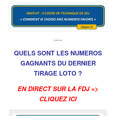
++++
QUELS SONT LES NUMEROS
GAGNANTS DU DERNIER
TIRAGE LOTO ?
EN DIRECT SUR LA FDJ =>
CLIQUEZ ICI