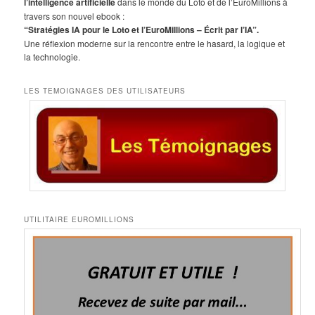
l’intelligence artificielle
dans le monde du Loto et de l’EuroMillions à
h
travers son nouvel ebook :
e
“Stratégies IA pour le Loto et l’EuroMillions – Écrit par l’IA”.
Une réflexion moderne sur la rencontre entre le hasard, la logique et
la technologie.
LES TEMOIGNAGES DES UTILISATEURS
UTILITAIRE EUROMILLIONS