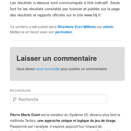
Les résultats ci-dessus sont communiqués à titre indicatif. Seuls
font foi les résultats constatés par huissier et publiés sur la page
des résultats et rapports officiels sur le site www.fdj.fr.
Ce contenu a été publié dans
Résultats Euro Millions
par
admin
.
Mettez-le en favori avec son
permalien
.
Laisser un commentaire
Vous devez
vous connecter
pour publier un commentaire.
RECHERCHE
R
e
c
h
Pierre Marie Dutel
est le créateur du Système 25, devenu plus tard la
e
méthode Terbox,
une approche unique et logique du jeu de tirage.
r
Passionné par l’analyse, il explore aujourd’hui l’impact de
c