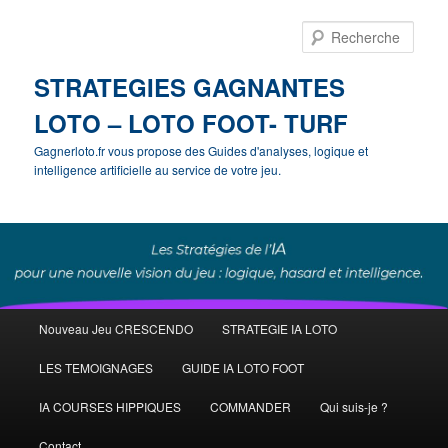
Rech
STRATEGIES GAGNANTES
LOTO – LOTO FOOT- TURF
Gagnerloto.fr vous propose des Guides d'analyses, logique et
intelligence artificielle au service de votre jeu.
Menu
Nouveau Jeu CRESCENDO
STRATEGIE IA LOTO
Aller
principal
LES TEMOIGNAGES
GUIDE IA LOTO FOOT
au
IA COURSES HIPPIQUES
COMMANDER
Qui suis-je ?
contenu
Contact