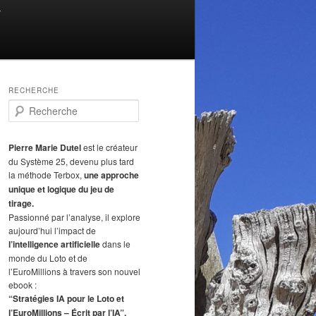
T
RECHERCHE
R
e
c
h
Pierre Marie Dutel
est le créateur
e
du Système 25, devenu plus tard
r
la méthode Terbox,
une approche
c
unique et logique du jeu de
h
tirage.
e
Passionné par l’analyse, il explore
aujourd’hui l’impact de
l’intelligence artificielle
dans le
monde du Loto et de
l’EuroMillions à travers son nouvel
ebook :
“Stratégies IA pour le Loto et
l’EuroMillions – Écrit par l’IA”.