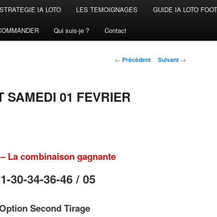
STRATEGIE IA LOTO
LES TEMOIGNAGES
GUIDE IA LOTO FOO
COMMANDER
Qui suis-je ?
Contact
Navigation
←
Précédent
Suivant
→
des
articles
 SAMEDI 01 FEVRIER
– La combinaison gagnante
1-30-34-36-46 /
05
Option Second Tirage