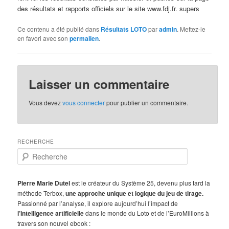
des résultats et rapports officiels sur le site www.fdj.fr. supers
Ce contenu a été publié dans
Résultats LOTO
par
admin
. Mettez-le
en favori avec son
permalien
.
Laisser un commentaire
Vous devez
vous connecter
pour publier un commentaire.
RECHERCHE
R
e
c
h
Pierre Marie Dutel
est le créateur du Système 25, devenu plus tard la
e
méthode Terbox,
une approche unique et logique du jeu de tirage.
r
Passionné par l’analyse, il explore aujourd’hui l’impact de
c
l’intelligence artificielle
dans le monde du Loto et de l’EuroMillions à
h
travers son nouvel ebook :