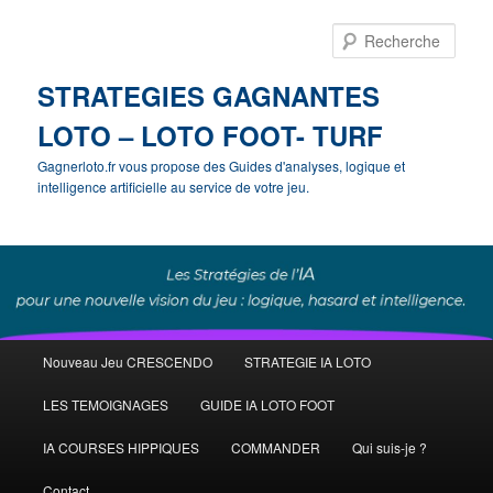
Rech
STRATEGIES GAGNANTES
LOTO – LOTO FOOT- TURF
Gagnerloto.fr vous propose des Guides d'analyses, logique et
intelligence artificielle au service de votre jeu.
Menu
Nouveau Jeu CRESCENDO
STRATEGIE IA LOTO
Aller
principal
LES TEMOIGNAGES
GUIDE IA LOTO FOOT
au
IA COURSES HIPPIQUES
COMMANDER
Qui suis-je ?
contenu
Contact