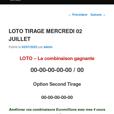
principal
Navigation
←
Précédent
Suivant
→
des
articles
LOTO TIRAGE MERCREDI 02
JUILLET
Publié le
02/07/2025
par
admin
LOTO – La combinaison gagnante
00-00-00-00-00 /
00
Option Second Tirage
00-00-00-00-00
Améliorez vos combinaisons Euromillions avec mes 4 cours