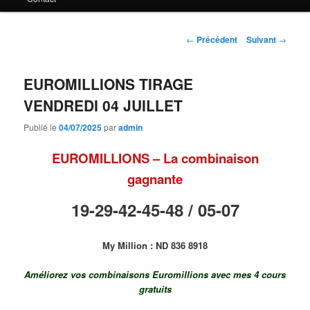
principal
Navigation
←
Précédent
Suivant
→
des
articles
EUROMILLIONS TIRAGE
VENDREDI 04 JUILLET
Publié le
04/07/2025
par
admin
EUROMILLIONS – La combinaison
gagnante
19-29-42-45-48 / 05-07
My Million : ND 836 8918
Améliorez vos combinaisons Euromillions avec mes 4 cours
gratuits