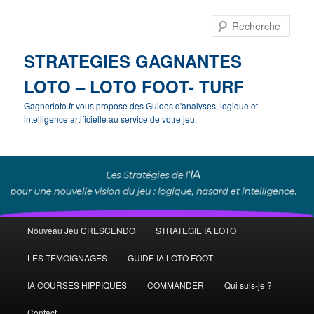
Rech
STRATEGIES GAGNANTES
LOTO – LOTO FOOT- TURF
Gagnerloto.fr vous propose des Guides d'analyses, logique et
intelligence artificielle au service de votre jeu.
Menu
Nouveau Jeu CRESCENDO
STRATEGIE IA LOTO
Aller
principal
LES TEMOIGNAGES
GUIDE IA LOTO FOOT
au
IA COURSES HIPPIQUES
COMMANDER
Qui suis-je ?
contenu
Contact