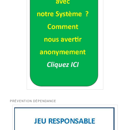
PRÉVENTION DÉPENDANCE