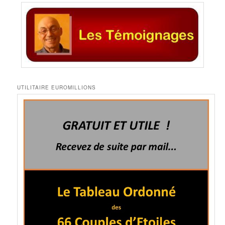
UTILITAIRE EUROMILLIONS