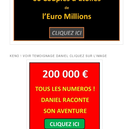
KENO ! VOIR TEMOIGNAGE DANIEL CLIQUEZ SUR L’IMAGE