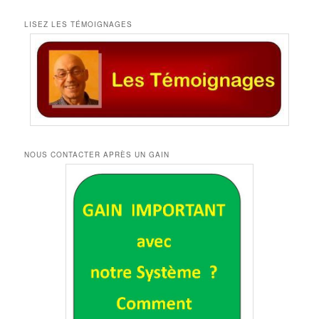
LISEZ LES TÉMOIGNAGES
NOUS CONTACTER APRÈS UN GAIN