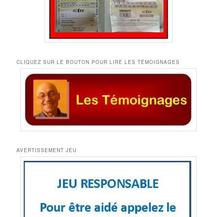
CLIQUEZ SUR LE BOUTON POUR LIRE LES TÉMOIGNAGES
AVERTISSEMENT JEU