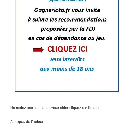
Ne restez pas seul faites vous aider cliquez sur l'image
À propos de l’auteur