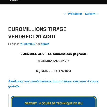
principal
Navigation
←
Précédent
Suivant
→
des
articles
EUROMILLIONS TIRAGE
VENDREDI 29 AOUT
Publié le
29/08/2025
par
admin
EUROMILLIONS – La combinaison gagnante
06-09-10-13-37 / 01-07
My Million : IA 474 1654
Améliorez vos combinaisons Euromillions avec mes 4 cours
gratuits