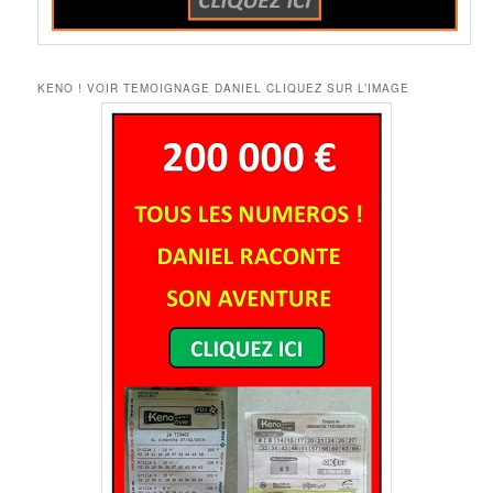
KENO ! VOIR TEMOIGNAGE DANIEL CLIQUEZ SUR L’IMAGE